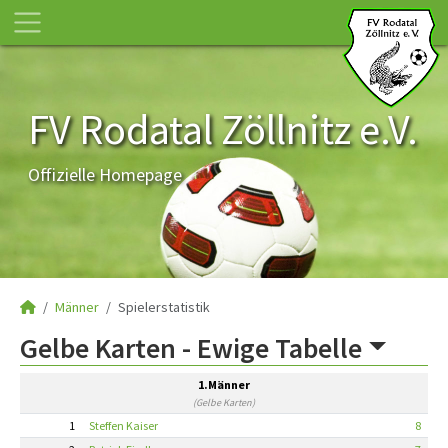
FV Rodatal Zöllnitz e.V.
Offizielle Homepage
Männer
Spielerstatistik
Gelbe Karten -
Ewige Tabelle
1.Männer
(Gelbe Karten)
1
Steffen Kaiser
8