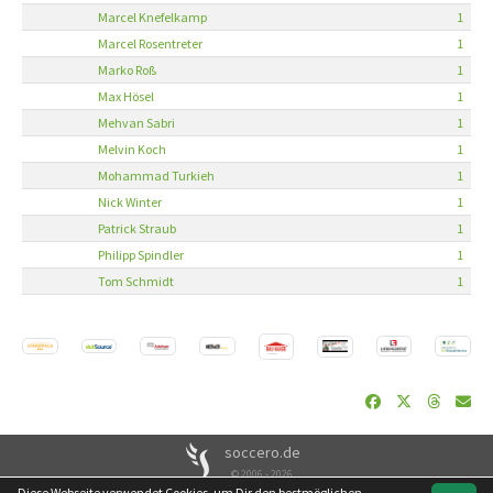
Marcel Knefelkamp
1
Marcel Rosentreter
1
Marko Roß
1
Max Hösel
1
Mehvan Sabri
1
Melvin Koch
1
Mohammad Turkieh
1
Nick Winter
1
Patrick Straub
1
Philipp Spindler
1
Tom Schmidt
1
soccero.de
© 2006 - 2026
Diese Webseite verwendet Cookies, um Dir den bestmöglichen