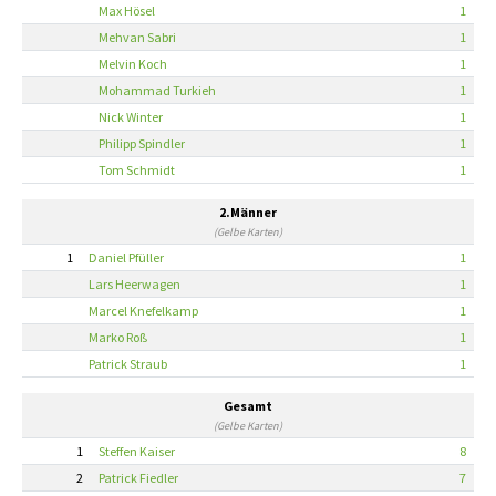
Max Hösel
1
Mehvan Sabri
1
Melvin Koch
1
Mohammad Turkieh
1
Nick Winter
1
Philipp Spindler
1
Tom Schmidt
1
2.Männer
(Gelbe Karten)
1
Daniel Pfüller
1
Lars Heerwagen
1
Marcel Knefelkamp
1
Marko Roß
1
Patrick Straub
1
Gesamt
(Gelbe Karten)
1
Steffen Kaiser
8
2
Patrick Fiedler
7