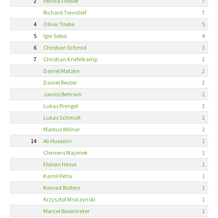
2
Patrick Fiedler
7
Richard Tonndorf
7
4
Oliver Triebe
5
5
Igor Sobol
4
6
Christian Schmid
3
7
Christian Knefelkamp
2
Daniel Matzke
2
Daniel Reuter
2
Jannis Bertram
2
Lukas Prengel
2
Lukas Schmidt
2
Markus Willner
2
14
Ali Husseini
1
Clemens Majonek
1
Florian Hesse
1
Kamil Petla
1
Konrad Butters
1
Krzysztof Mroczynski
1
Marcel Rosentreter
1