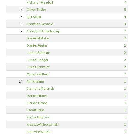
Richard Tonndorf
7
4
Oliver Triebe
5
5
Igor Sobol
4
6
Christian Schmid
3
7
Christian Knefelkamp
2
Daniel Matzke
2
Daniel Reuter
2
Jannis Bertram
2
Lukas Prengel
2
Lukas Schmidt
2
Markus Willner
2
14
Ali Husseini
1
Clemens Majonek
1
Daniel Pfüller
1
Florian Hesse
1
Kamil Petla
1
Konrad Butters
1
Krzysztof Mroczynski
1
Lars Heerwagen
1