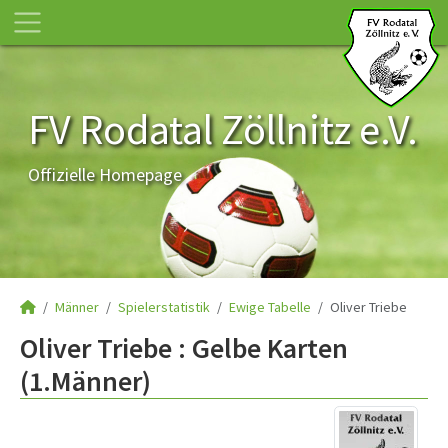
FV Rodatal Zöllnitz e.V.
Offizielle Homepage
Männer
Spielerstatistik
Ewige Tabelle
Oliver Triebe
Oliver Triebe : Gelbe Karten
(1.Männer)