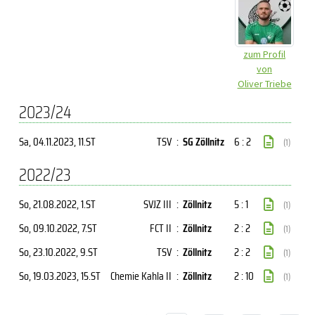
zum Profil
von
Oliver Triebe
2023/24
Sa, 04.11.2023
, 11.ST
TSV
:
SG Zöllnitz
6 : 2
(1)
2022/23
So, 21.08.2022
, 1.ST
SVJZ III
:
Zöllnitz
5 : 1
(1)
So, 09.10.2022
, 7.ST
FCT II
:
Zöllnitz
2 : 2
(1)
So, 23.10.2022
, 9.ST
TSV
:
Zöllnitz
2 : 2
(1)
So, 19.03.2023
, 15.ST
Chemie Kahla II
:
Zöllnitz
2 : 10
(1)