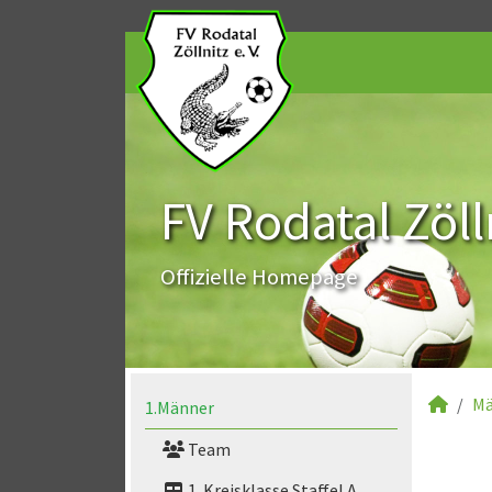
FV Rodatal Zölln
Offizielle Homepage
Mä
1.Männer
Team
1. Kreisklasse Staffel A