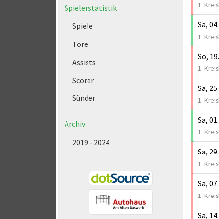
1. Kreis
Spielerstatistik
Sa, 04
Spiele
1. Kreis
Tore
So, 19
Assists
1. Kreis
Scorer
Sa, 25
Sünder
1. Kreis
Sa, 01
Archiv
1. Kreis
2019 - 2024
Sa, 29
1. Kreis
Sa, 07
1. Kreis
Sa, 14