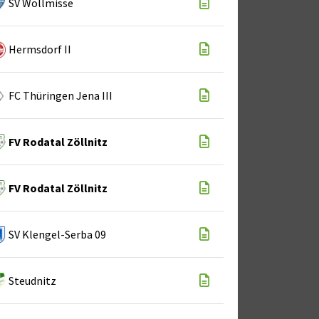
SV Wöllmisse
Hermsdorf II
FC Thüringen Jena III
FV Rodatal Zöllnitz
FV Rodatal Zöllnitz
SV Klengel-Serba 09
Steudnitz