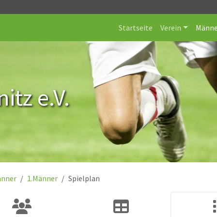
Startseite
Verein
Männe
itz e.V.
nner
1.Männer
Spielplan