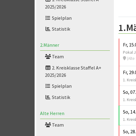
2025/2026
Spielplan
1.M
Statistik
Fr, 15
2.Männer
Pokal J
Team
(Alte Herrn
2. Kreisklasse Staffel A+
Fr, 29
2025/2026
1. Kreis
Spielplan
So, 07
Statistik
1. Kreis
So, 14
Alte Herren
1. Kreis
Team
So, 28