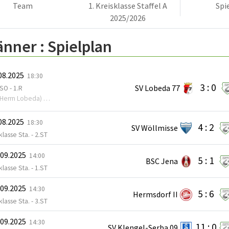
Team
1. Kreisklasse Staffel A
Spi
2025/2026
änner :
Spielplan
.08.2025
18:30
3 : 0
SV Lobeda 77
SO - 1.R
 Lobeda) - Am Bowlingeck Jena
.08.2025
18:30
4 : 2
SV Wöllmisse
klasse Sta. - 2.ST
.09.2025
14:00
5 : 1
BSC Jena
klasse Sta. - 1.ST
.09.2025
14:30
5 : 6
Hermsdorf II
klasse Sta. - 3.ST
.09.2025
14:30
11 : 0
SV Klengel-Serba 09