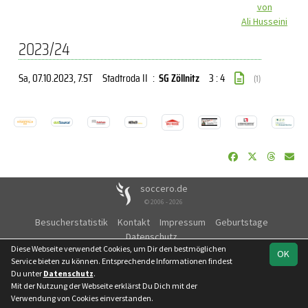
von
Ali Husseini
2023/24
Sa, 07.10.2023
, 7.ST
Stadtroda II
:
SG Zöllnitz
3 : 4
(1)
soccero.de
© 2006 - 2026
Besucherstatistik
Kontakt
Impressum
Geburtstage
Datenschutz
Diese Webseite verwendet Cookies, um Dir den bestmöglichen
OK
Service bieten zu können. Entsprechende Informationen findest
Du unter
Datenschutz
.
Mit der Nutzung der Webseite erklärst Du Dich mit der
Verwendung von Cookies einverstanden.