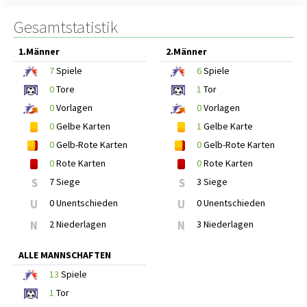
Gesamtstatistik
1.Männer
2.Männer
7
Spiele
6
Spiele
0
Tore
1
Tor
0
Vorlagen
0
Vorlagen
0
Gelbe Karten
1
Gelbe Karte
0
Gelb-Rote Karten
0
Gelb-Rote Karten
0
Rote Karten
0
Rote Karten
S
7 Siege
S
3 Siege
U
0 Unentschieden
U
0 Unentschieden
N
2 Niederlagen
N
3 Niederlagen
ALLE MANNSCHAFTEN
13
Spiele
1
Tor