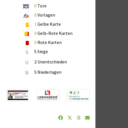
0
Tore
0
Vorlagen
1
Gelbe Karte
0
Gelb-Rote Karten
0
Rote Karten
S
5 Siege
U
2 Unentschieden
N
5 Niederlagen