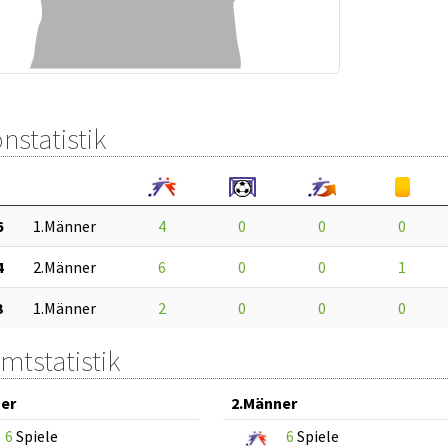
nstatistik
6
1.Männer
4
0
0
0
4
2.Männer
6
0
0
1
3
1.Männer
2
0
0
0
mtstatistik
er
2.Männer
6
Spiele
6
Spiele