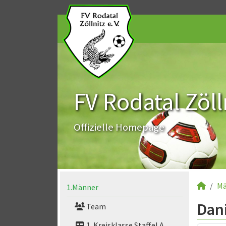
FV Rodatal Zölln
Offizielle Homepage
Mä
1.Männer
Dani
Team
1. Kreisklasse Staffel A