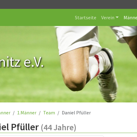
Startseite
Verein
Männe
itz e.V.
nner
1.Männer
Team
Daniel Pfüller
el Pfüller
(44 Jahre)