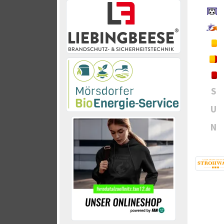
S
U
N