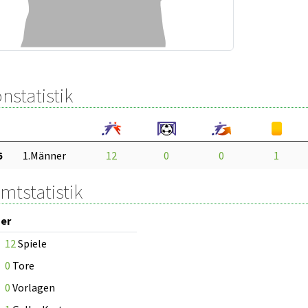
nstatistik
6
1.Männer
12
0
0
1
mtstatistik
er
12
Spiele
0
Tore
0
Vorlagen