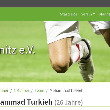
Startseite
Verein
Männe
itz e.V.
nner
1.Männer
Team
Mohammad Turkieh
ammad Turkieh
(26 Jahre)