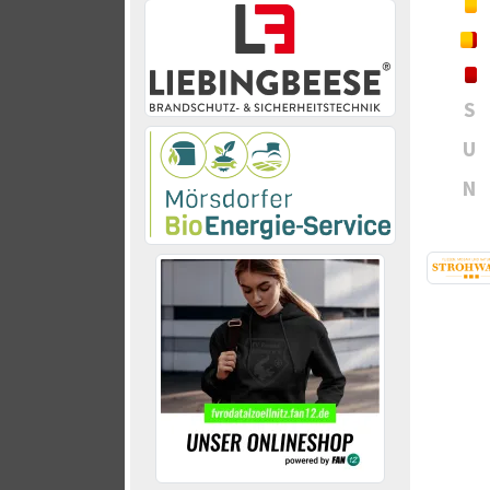
S
U
N