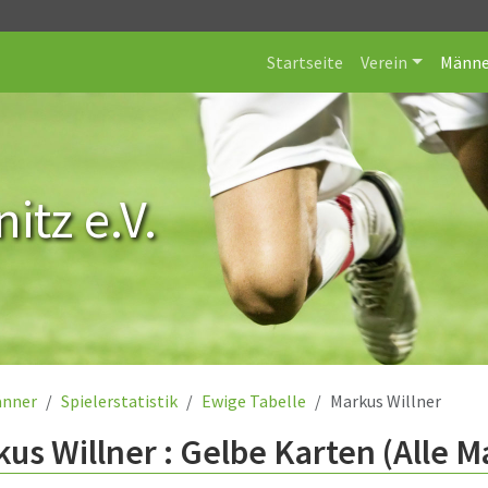
Startseite
Verein
Männe
itz e.V.
nner
Spielerstatistik
Ewige Tabelle
Markus Willner
us Willner : Gelbe Karten (Alle 