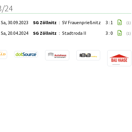
3/24
Sa, 30.09.2023
SG Zöllnitz
:
SV Frauenprießnitz
3 : 1
(1)
Sa, 20.04.2024
SG Zöllnitz
:
Stadtroda II
3 : 0
(1)