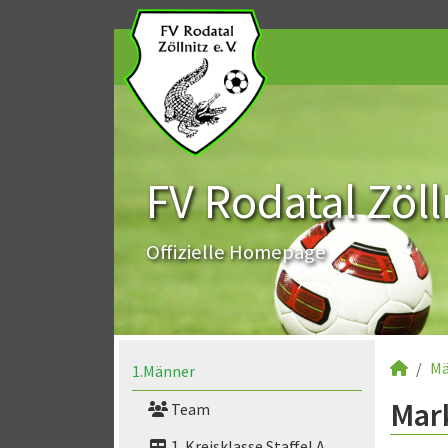
FV Rodatal Zölln
Offizielle Homepage
Mä
1.Männer
Mark
Team
1. Kreisklasse Staffel A