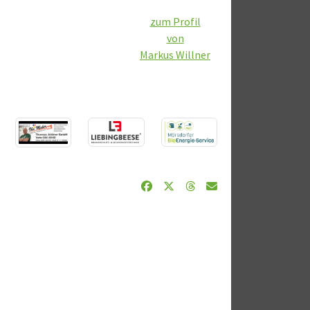
zum Profil
von
Markus Willner