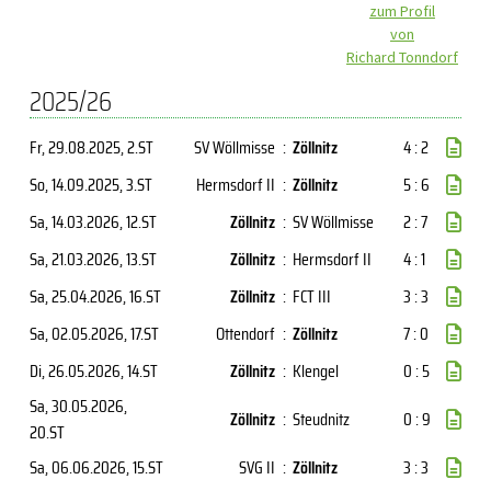
zum Profil
von
Richard Tonndorf
2025/26
Fr, 29.08.2025
, 2.ST
SV Wöllmisse
:
Zöllnitz
4 : 2
So, 14.09.2025
, 3.ST
Hermsdorf II
:
Zöllnitz
5 : 6
Sa, 14.03.2026
, 12.ST
Zöllnitz
:
SV Wöllmisse
2 : 7
Sa, 21.03.2026
, 13.ST
Zöllnitz
:
Hermsdorf II
4 : 1
Sa, 25.04.2026
, 16.ST
Zöllnitz
:
FCT III
3 : 3
Sa, 02.05.2026
, 17.ST
Ottendorf
:
Zöllnitz
7 : 0
Di, 26.05.2026
, 14.ST
Zöllnitz
:
Klengel
0 : 5
Sa, 30.05.2026
,
Zöllnitz
:
Steudnitz
0 : 9
20.ST
Sa, 06.06.2026
, 15.ST
SVG II
:
Zöllnitz
3 : 3