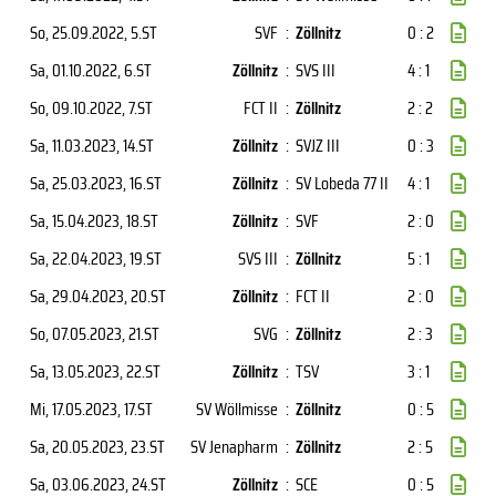
So, 25.09.2022
, 5.ST
SVF
:
Zöllnitz
0 : 2
Sa, 01.10.2022
, 6.ST
Zöllnitz
:
SVS III
4 : 1
So, 09.10.2022
, 7.ST
FCT II
:
Zöllnitz
2 : 2
Sa, 11.03.2023
, 14.ST
Zöllnitz
:
SVJZ III
0 : 3
Sa, 25.03.2023
, 16.ST
Zöllnitz
:
SV Lobeda 77 II
4 : 1
Sa, 15.04.2023
, 18.ST
Zöllnitz
:
SVF
2 : 0
Sa, 22.04.2023
, 19.ST
SVS III
:
Zöllnitz
5 : 1
Sa, 29.04.2023
, 20.ST
Zöllnitz
:
FCT II
2 : 0
So, 07.05.2023
, 21.ST
SVG
:
Zöllnitz
2 : 3
Sa, 13.05.2023
, 22.ST
Zöllnitz
:
TSV
3 : 1
Mi, 17.05.2023
, 17.ST
SV Wöllmisse
:
Zöllnitz
0 : 5
Sa, 20.05.2023
, 23.ST
SV Jenapharm
:
Zöllnitz
2 : 5
Sa, 03.06.2023
, 24.ST
Zöllnitz
:
SCE
0 : 5