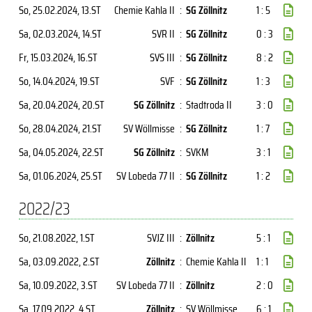
So, 25.02.2024
, 13.ST
Chemie Kahla II
:
SG Zöllnitz
1 : 5
Sa, 02.03.2024
, 14.ST
SVR II
:
SG Zöllnitz
0 : 3
Fr, 15.03.2024
, 16.ST
SVS III
:
SG Zöllnitz
8 : 2
So, 14.04.2024
, 19.ST
SVF
:
SG Zöllnitz
1 : 3
Sa, 20.04.2024
, 20.ST
SG Zöllnitz
:
Stadtroda II
3 : 0
So, 28.04.2024
, 21.ST
SV Wöllmisse
:
SG Zöllnitz
1 : 7
Sa, 04.05.2024
, 22.ST
SG Zöllnitz
:
SVKM
3 : 1
Sa, 01.06.2024
, 25.ST
SV Lobeda 77 II
:
SG Zöllnitz
1 : 2
2022/23
So, 21.08.2022
, 1.ST
SVJZ III
:
Zöllnitz
5 : 1
Sa, 03.09.2022
, 2.ST
Zöllnitz
:
Chemie Kahla II
1 : 1
Sa, 10.09.2022
, 3.ST
SV Lobeda 77 II
:
Zöllnitz
2 : 0
Sa, 17.09.2022
, 4.ST
Zöllnitz
:
SV Wöllmisse
6 : 1