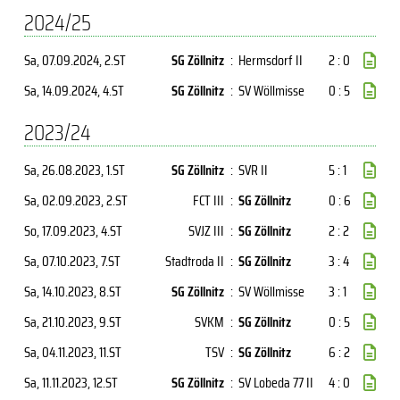
2024/25
Sa, 07.09.2024
, 2.ST
SG Zöllnitz
:
Hermsdorf II
2 : 0
Sa, 14.09.2024
, 4.ST
SG Zöllnitz
:
SV Wöllmisse
0 : 5
2023/24
Sa, 26.08.2023
, 1.ST
SG Zöllnitz
:
SVR II
5 : 1
Sa, 02.09.2023
, 2.ST
FCT III
:
SG Zöllnitz
0 : 6
So, 17.09.2023
, 4.ST
SVJZ III
:
SG Zöllnitz
2 : 2
Sa, 07.10.2023
, 7.ST
Stadtroda II
:
SG Zöllnitz
3 : 4
Sa, 14.10.2023
, 8.ST
SG Zöllnitz
:
SV Wöllmisse
3 : 1
Sa, 21.10.2023
, 9.ST
SVKM
:
SG Zöllnitz
0 : 5
Sa, 04.11.2023
, 11.ST
TSV
:
SG Zöllnitz
6 : 2
Sa, 11.11.2023
, 12.ST
SG Zöllnitz
:
SV Lobeda 77 II
4 : 0