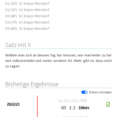
0:1 (24')
SC Empor Mörsdorf
0:2 (25')
SC Empor Mörsdorf
0:3 (48')
SC Empor Mörsdorf
0:4 (79')
SC Empor Mörsdorf
0:5 (86')
SC Empor Mörsdorf
Satz mit X
Wollten man sich an diesem Tag fair messen, war man leider zu fair
und selbstverliebt und verlor verdient 0:5. Mehr gibt es dazu nicht
zu sagen.
Bisherige Ergebnisse
Datum anzeigen
So, 06.11.2022
, 11.ST
2022/23
3 : 2
SCE
Zöllnitz