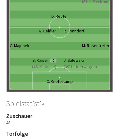
(61' J. Bertram)
D. Reuter
A. Geißler
R. Tonndorf
C. Majonek
M. Rosentreter
S. Kaiser
J. Salewski
C
(46' K. Haase)
(39' L. Heerwagen)
C. Knefelkamp
Spielstatistik
Zuschauer
48
Torfolge