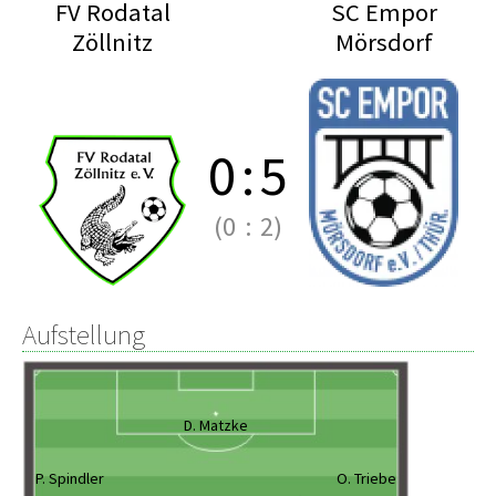
FV Rodatal
SC Empor
Zöllnitz
Mörsdorf
0
:
5
(0
:
2)
Aufstellung
D. Matzke
P. Spindler
O. Triebe