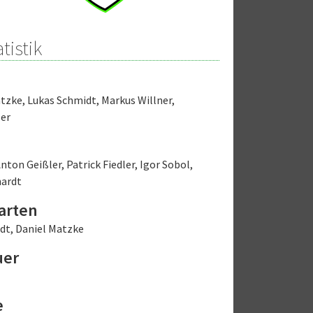
tistik
atzke
,
Lukas Schmidt
,
Markus Willner
,
ler
nton Geißler
,
Patrick Fiedler
,
Igor Sobol
,
hardt
arten
dt
,
Daniel Matzke
uer
e