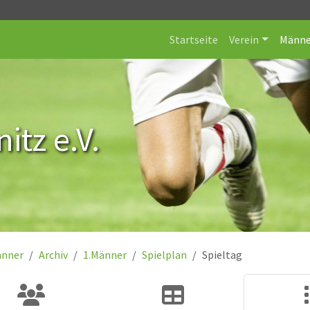
Startseite
Verein
Männe
itz e.V.
nner
Archiv
1.Männer
Spielplan
Spieltag