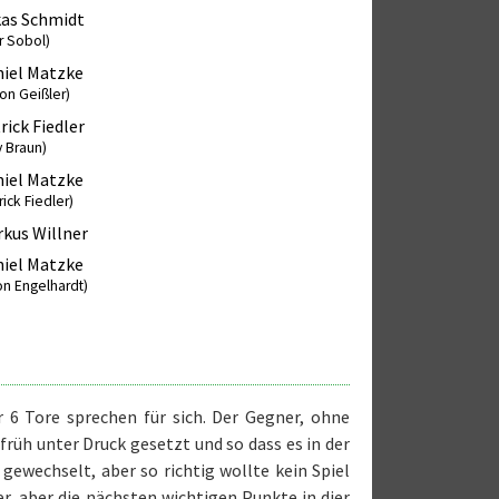
as Schmidt
r Sobol)
iel Matzke
on Geißler)
rick Fiedler
y Braun)
iel Matzke
rick Fiedler)
kus Willner
iel Matzke
on Engelhardt)
 6 Tore sprechen für sich. Der Gegner, ohne
rüh unter Druck gesetzt und so dass es in der
gewechselt, aber so richtig wollte kein Spiel
r, aber die nächsten wichtigen Punkte in dier