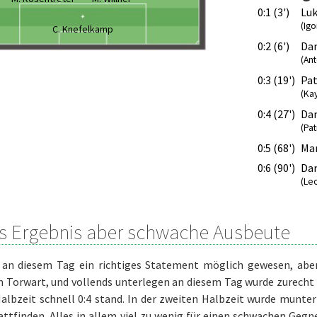
0:1 (3')
Luk
(Igo
C. Knefelkamp
0:2 (6')
Dan
(Ant
0:3 (19')
Pat
(Ka
0:4 (27')
Dan
(Pat
0:5 (68')
Mar
0:6 (90')
Dan
(Le
s Ergebnis aber schwache Ausbeute
 an diesem Tag ein richtiges Statement möglich gewesen, aber
n Torwart, und vollends unterlegen an diesem Tag wurde zurecht f
albzeit schnell 0:4 stand. In der zweiten Halbzeit wurde munter 
ttfinden. Alles in allem viel zu wenig für einen schwachen Gegne