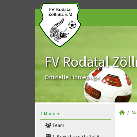
FV Rodatal Zölln
Offizielle Homepage
Mä
1.Männer
Team
1. Kreisklasse Staffel A