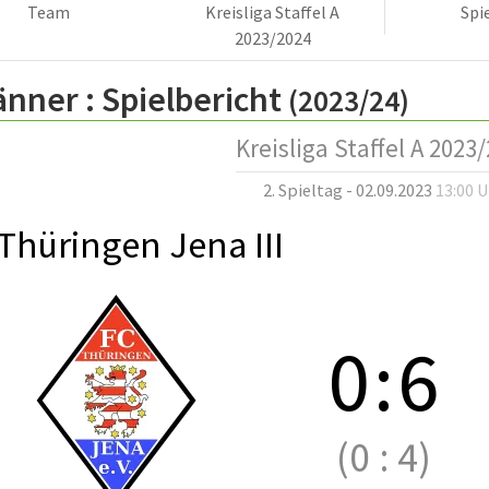
Team
Kreisliga Staffel A
Spi
2023/2024
änner :
Spielbericht
(2023/24)
Kreisliga Staffel A 2023
2. Spieltag - 02.09.2023
13:00 
Thüringen Jena III
0
:
6
(0
:
4)