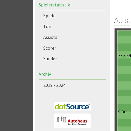
Spielerstatistik
Spiele
Aufs
Tore
Assists
Scorer
P. Spind
Sünder
Archiv
2019 - 2024
K. Brau