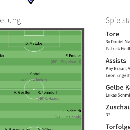
tellung
Spielsta
Tore
3x Daniel M
D. Matzke
Patrick Fied
ler
P. Fiedler
Assists
(69' L. Engelhardt)
Kay Braun
,
A
I. Sobol
Leon Engel
(46' T. Schmidt)
Gelbe K
A. Geißler
R. Tonndorf
Lukas Schmi
(46' K. Haase)
Zuscha
n
L. Schmidt
37
(69' C. Majonek)
Torfolg
M. Rosentreter
M. Willner