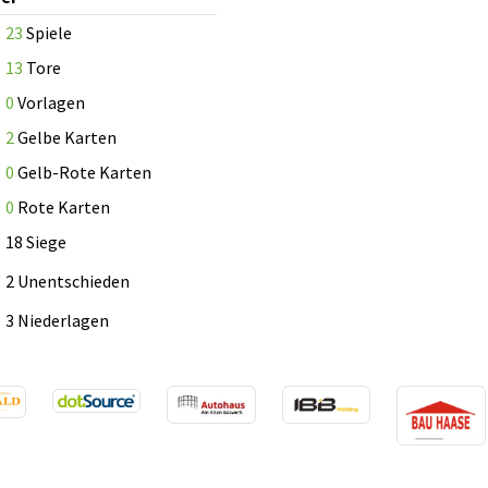
23
Spiele
13
Tore
0
Vorlagen
2
Gelbe Karten
0
Gelb-Rote Karten
0
Rote Karten
18 Siege
2 Unentschieden
3 Niederlagen