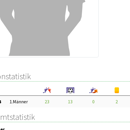
nstatistik
4
1.Männer
23
13
0
2
mtstatistik
er