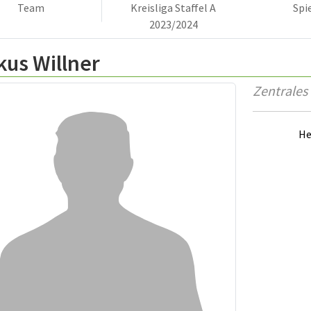
Team
Kreisliga Staffel A
Spi
2023/2024
us Willner
Zentrales 
He