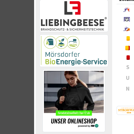
S
U
N