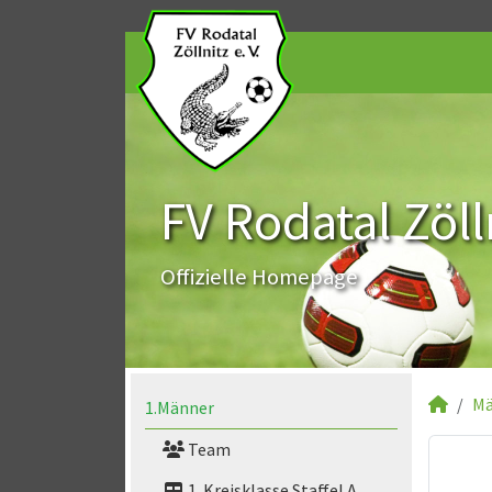
FV Rodatal Zölln
Offizielle Homepage
Mä
1.Männer
Team
1. Kreisklasse Staffel A