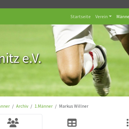
Startseite
Verein
Männe
itz e.V.
nner
Archiv
1.Männer
Markus Willner