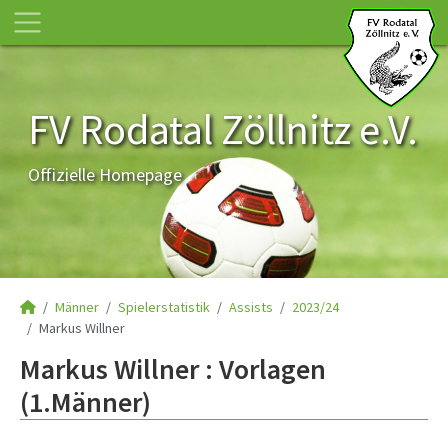
FV Rodatal Zöllnitz e.V.
Offizielle Homepage
Männer
Spielerstatistik
Assists
2023/24
Markus Willner
Markus Willner : Vorlagen
(1.Männer)