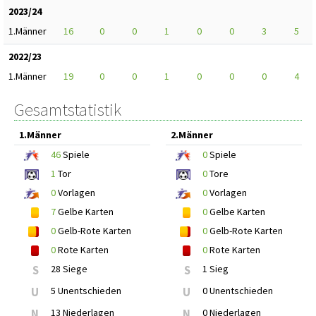
2023/24
1.Männer
16
0
0
1
0
0
3
5
2022/23
1.Männer
19
0
0
1
0
0
0
4
Gesamtstatistik
1.Männer
2.Männer
46
Spiele
0
Spiele
1
Tor
0
Tore
0
Vorlagen
0
Vorlagen
7
Gelbe Karten
0
Gelbe Karten
0
Gelb-Rote Karten
0
Gelb-Rote Karten
0
Rote Karten
0
Rote Karten
S
28 Siege
S
1 Sieg
U
5 Unentschieden
U
0 Unentschieden
N
13 Niederlagen
N
0 Niederlagen