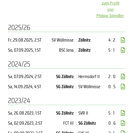
zum Profil
von
Philipp Spindler
2025/26
Fr, 29.08.2025
, 2.ST
SV Wöllmisse
:
Zöllnitz
4 : 2
So, 07.09.2025
, 1.ST
BSC Jena
:
Zöllnitz
5 : 1
2024/25
Sa, 07.09.2024
, 2.ST
SG Zöllnitz
:
Hermsdorf II
2 : 0
Sa, 14.09.2024
, 4.ST
SG Zöllnitz
:
SV Wöllmisse
0 : 5
2023/24
Sa, 26.08.2023
, 1.ST
SG Zöllnitz
:
SVR II
5 : 1
Sa, 02.09.2023
, 2.ST
FCT III
:
SG Zöllnitz
0 : 6