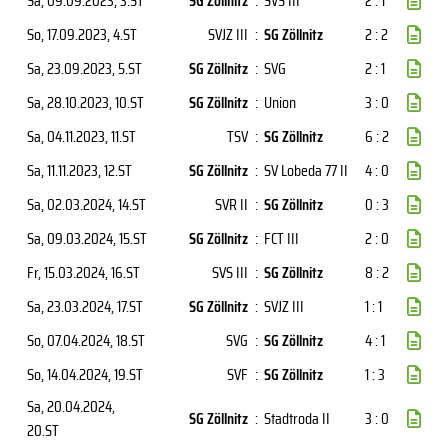
Sa, 09.09.2023
, 3.ST
SG Zöllnitz
:
SVS III
2 : 1
So, 17.09.2023
, 4.ST
SVJZ III
:
SG Zöllnitz
2 : 2
Sa, 23.09.2023
, 5.ST
SG Zöllnitz
:
SVG
2 : 1
Sa, 28.10.2023
, 10.ST
SG Zöllnitz
:
Union
3 : 0
Sa, 04.11.2023
, 11.ST
TSV
:
SG Zöllnitz
6 : 2
Sa, 11.11.2023
, 12.ST
SG Zöllnitz
:
SV Lobeda 77 II
4 : 0
Sa, 02.03.2024
, 14.ST
SVR II
:
SG Zöllnitz
0 : 3
Sa, 09.03.2024
, 15.ST
SG Zöllnitz
:
FCT III
2 : 0
Fr, 15.03.2024
, 16.ST
SVS III
:
SG Zöllnitz
8 : 2
Sa, 23.03.2024
, 17.ST
SG Zöllnitz
:
SVJZ III
1 : 1
So, 07.04.2024
, 18.ST
SVG
:
SG Zöllnitz
4 : 1
So, 14.04.2024
, 19.ST
SVF
:
SG Zöllnitz
1 : 3
Sa, 20.04.2024
,
SG Zöllnitz
:
Stadtroda II
3 : 0
20.ST