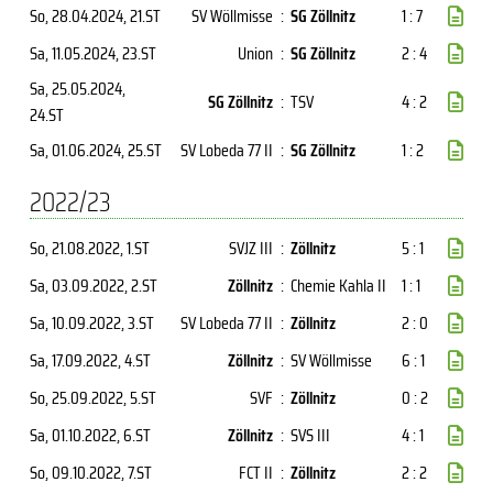
So, 28.04.2024
, 21.ST
SV Wöllmisse
:
SG Zöllnitz
1 : 7
Sa, 11.05.2024
, 23.ST
Union
:
SG Zöllnitz
2 : 4
Sa, 25.05.2024
,
SG Zöllnitz
:
TSV
4 : 2
24.ST
Sa, 01.06.2024
, 25.ST
SV Lobeda 77 II
:
SG Zöllnitz
1 : 2
2022/23
So, 21.08.2022
, 1.ST
SVJZ III
:
Zöllnitz
5 : 1
Sa, 03.09.2022
, 2.ST
Zöllnitz
:
Chemie Kahla II
1 : 1
Sa, 10.09.2022
, 3.ST
SV Lobeda 77 II
:
Zöllnitz
2 : 0
Sa, 17.09.2022
, 4.ST
Zöllnitz
:
SV Wöllmisse
6 : 1
So, 25.09.2022
, 5.ST
SVF
:
Zöllnitz
0 : 2
Sa, 01.10.2022
, 6.ST
Zöllnitz
:
SVS III
4 : 1
So, 09.10.2022
, 7.ST
FCT II
:
Zöllnitz
2 : 2