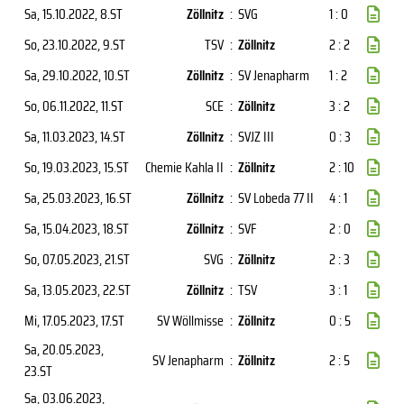
Sa, 15.10.2022
, 8.ST
Zöllnitz
:
SVG
1 : 0
So, 23.10.2022
, 9.ST
TSV
:
Zöllnitz
2 : 2
Sa, 29.10.2022
, 10.ST
Zöllnitz
:
SV Jenapharm
1 : 2
So, 06.11.2022
, 11.ST
SCE
:
Zöllnitz
3 : 2
Sa, 11.03.2023
, 14.ST
Zöllnitz
:
SVJZ III
0 : 3
So, 19.03.2023
, 15.ST
Chemie Kahla II
:
Zöllnitz
2 : 10
Sa, 25.03.2023
, 16.ST
Zöllnitz
:
SV Lobeda 77 II
4 : 1
Sa, 15.04.2023
, 18.ST
Zöllnitz
:
SVF
2 : 0
So, 07.05.2023
, 21.ST
SVG
:
Zöllnitz
2 : 3
Sa, 13.05.2023
, 22.ST
Zöllnitz
:
TSV
3 : 1
Mi, 17.05.2023
, 17.ST
SV Wöllmisse
:
Zöllnitz
0 : 5
Sa, 20.05.2023
,
SV Jenapharm
:
Zöllnitz
2 : 5
23.ST
Sa, 03.06.2023
,