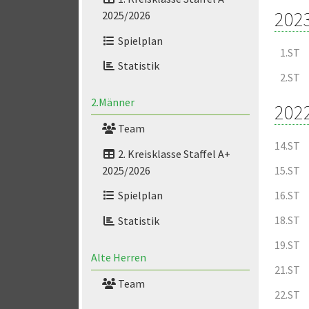
202
2025/2026
Spielplan
1.ST
Statistik
2.ST
2.Männer
202
Team
14.ST
2. Kreisklasse Staffel A+
2025/2026
15.ST
16.ST
Spielplan
18.ST
Statistik
19.ST
Alte Herren
21.ST
Team
22.ST