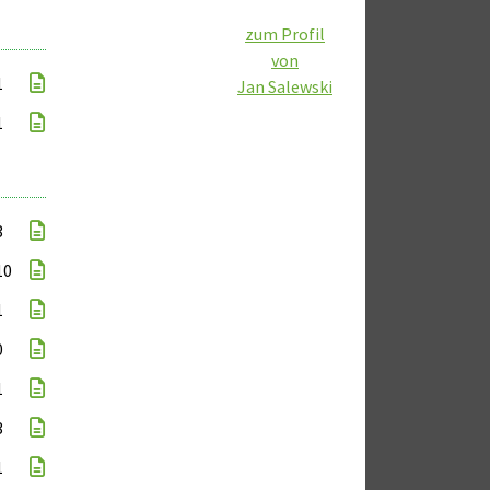
zum Profil
von
1
Jan Salewski
1
3
10
1
0
1
3
1