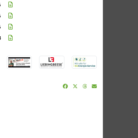
5
5
5
4