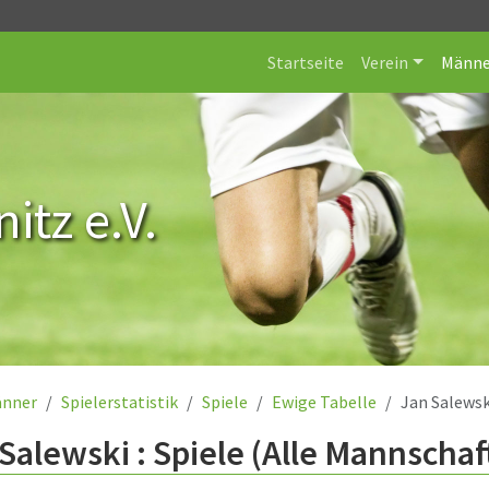
Startseite
Verein
Männe
itz e.V.
nner
Spielerstatistik
Spiele
Ewige Tabelle
Jan Salewsk
Salewski : Spiele (Alle Mannschaf