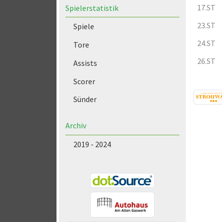
17.ST
Spielerstatistik
23.ST
Spiele
24.ST
Tore
26.ST
Assists
Scorer
Sünder
Archiv
2019 - 2024