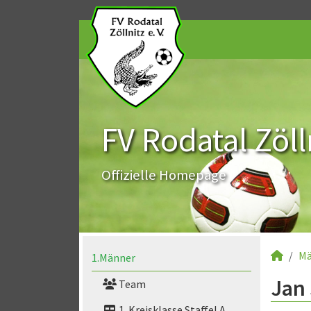
FV Rodatal Zölln
Offizielle Homepage
Mä
1.Männer
Jan 
Team
1. Kreisklasse Staffel A