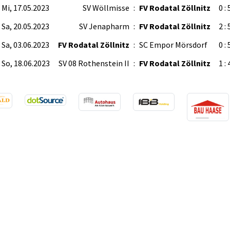
Mi, 17.05.2023
SV Wöllmisse
:
FV Rodatal Zöllnitz
0 : 
Sa, 20.05.2023
SV Jenapharm
:
FV Rodatal Zöllnitz
2 : 
Sa, 03.06.2023
FV Rodatal Zöllnitz
:
SC Empor Mörsdorf
0 : 
So, 18.06.2023
SV 08 Rothenstein II
:
FV Rodatal Zöllnitz
1 : 