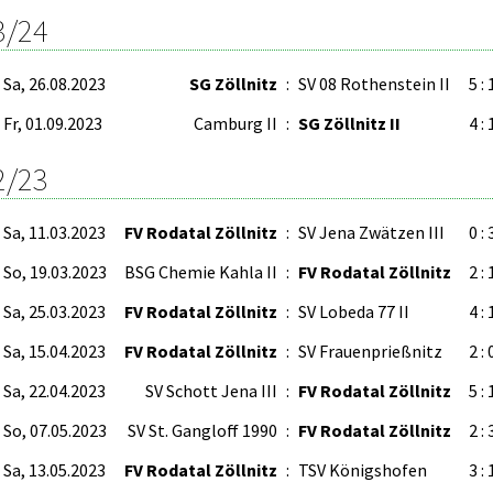
3/24
Sa, 26.08.2023
SG Zöllnitz
:
SV 08 Rothenstein II
5 : 
Fr, 01.09.2023
Camburg II
:
SG Zöllnitz II
4 : 
2/23
Sa, 11.03.2023
FV Rodatal Zöllnitz
:
SV Jena Zwätzen III
0 : 
So, 19.03.2023
BSG Chemie Kahla II
:
FV Rodatal Zöllnitz
2 : 
Sa, 25.03.2023
FV Rodatal Zöllnitz
:
SV Lobeda 77 II
4 : 
Sa, 15.04.2023
FV Rodatal Zöllnitz
:
SV Frauenprießnitz
2 : 
Sa, 22.04.2023
SV Schott Jena III
:
FV Rodatal Zöllnitz
5 : 
So, 07.05.2023
SV St. Gangloff 1990
:
FV Rodatal Zöllnitz
2 : 
Sa, 13.05.2023
FV Rodatal Zöllnitz
:
TSV Königshofen
3 : 