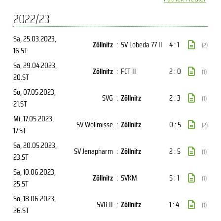
2022/23
Sa, 25.03.2023
,
Zöllnitz
:
SV Lobeda 77 II
4 : 1
(2)
16.ST
Sa, 29.04.2023
,
Zöllnitz
:
FCT II
2 : 0
(1)
20.ST
So, 07.05.2023
,
SVG
:
Zöllnitz
2 : 3
(1)
21.ST
Mi, 17.05.2023
,
SV Wöllmisse
:
Zöllnitz
0 : 5
(2)
17.ST
Sa, 20.05.2023
,
SV Jenapharm
:
Zöllnitz
2 : 5
(1)
23.ST
Sa, 10.06.2023
,
Zöllnitz
:
SVKM
5 : 1
(1)
25.ST
So, 18.06.2023
,
SVR II
:
Zöllnitz
1 : 4
(1)
26.ST