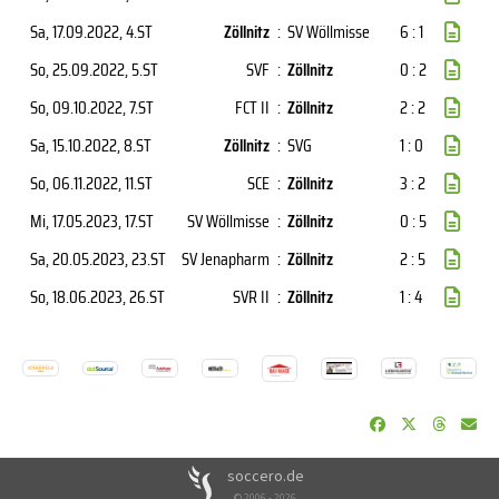
Sa, 17.09.2022
, 4.ST
Zöllnitz
:
SV Wöllmisse
6 : 1
So, 25.09.2022
, 5.ST
SVF
:
Zöllnitz
0 : 2
So, 09.10.2022
, 7.ST
FCT II
:
Zöllnitz
2 : 2
Sa, 15.10.2022
, 8.ST
Zöllnitz
:
SVG
1 : 0
So, 06.11.2022
, 11.ST
SCE
:
Zöllnitz
3 : 2
Mi, 17.05.2023
, 17.ST
SV Wöllmisse
:
Zöllnitz
0 : 5
Sa, 20.05.2023
, 23.ST
SV Jenapharm
:
Zöllnitz
2 : 5
So, 18.06.2023
, 26.ST
SVR II
:
Zöllnitz
1 : 4
soccero.de
© 2006 - 2026