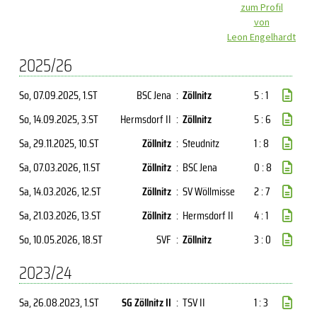
zum Profil
von
Leon Engelhardt
2025/26
So, 07.09.2025
, 1.ST
BSC Jena
:
Zöllnitz
5 : 1
So, 14.09.2025
, 3.ST
Hermsdorf II
:
Zöllnitz
5 : 6
Sa, 29.11.2025
, 10.ST
Zöllnitz
:
Steudnitz
1 : 8
Sa, 07.03.2026
, 11.ST
Zöllnitz
:
BSC Jena
0 : 8
Sa, 14.03.2026
, 12.ST
Zöllnitz
:
SV Wöllmisse
2 : 7
Sa, 21.03.2026
, 13.ST
Zöllnitz
:
Hermsdorf II
4 : 1
So, 10.05.2026
, 18.ST
SVF
:
Zöllnitz
3 : 0
2023/24
Sa, 26.08.2023
, 1.ST
SG Zöllnitz II
:
TSV II
1 : 3