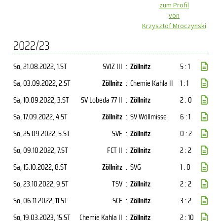
zum Profil
von
Krzysztof Mroczynski
2022/23
So, 21.08.2022
, 1.ST
SVJZ III
:
Zöllnitz
5 : 1
Sa, 03.09.2022
, 2.ST
Zöllnitz
:
Chemie Kahla II
1 : 1
Sa, 10.09.2022
, 3.ST
SV Lobeda 77 II
:
Zöllnitz
2 : 0
Sa, 17.09.2022
, 4.ST
Zöllnitz
:
SV Wöllmisse
6 : 1
So, 25.09.2022
, 5.ST
SVF
:
Zöllnitz
0 : 2
So, 09.10.2022
, 7.ST
FCT II
:
Zöllnitz
2 : 2
Sa, 15.10.2022
, 8.ST
Zöllnitz
:
SVG
1 : 0
So, 23.10.2022
, 9.ST
TSV
:
Zöllnitz
2 : 2
So, 06.11.2022
, 11.ST
SCE
:
Zöllnitz
3 : 2
So, 19.03.2023
, 15.ST
Chemie Kahla II
:
Zöllnitz
2 : 10