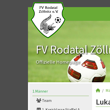
FV Rodatal Zölln
Offizielle Homepage
Mä
1.Männer
Luka
Team
1. Kreisklasse Staffel A