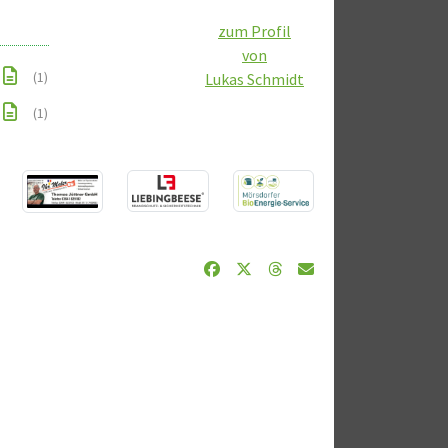
zum Profil
von
(1)
Lukas Schmidt
(1)