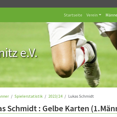
Startseite
Verein
Männe
itz e.V.
nner
Spielerstatistik
2023/24
Lukas Schmidt
s Schmidt : Gelbe Karten (1.Män