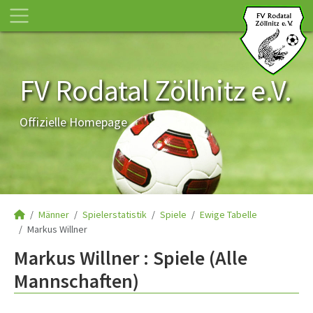
FV Rodatal Zöllnitz e.V.
Offizielle Homepage
Männer
Spielerstatistik
Spiele
Ewige Tabelle
Markus Willner
Markus Willner : Spiele (Alle
Mannschaften)