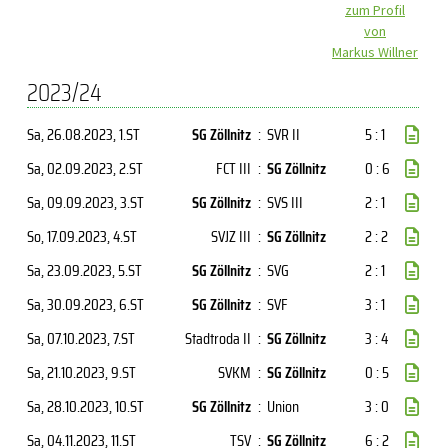
zum Profil
von
Markus Willner
2023/24
Sa, 26.08.2023
, 1.ST
SG Zöllnitz
:
SVR II
5 : 1
Sa, 02.09.2023
, 2.ST
FCT III
:
SG Zöllnitz
0 : 6
Sa, 09.09.2023
, 3.ST
SG Zöllnitz
:
SVS III
2 : 1
So, 17.09.2023
, 4.ST
SVJZ III
:
SG Zöllnitz
2 : 2
Sa, 23.09.2023
, 5.ST
SG Zöllnitz
:
SVG
2 : 1
Sa, 30.09.2023
, 6.ST
SG Zöllnitz
:
SVF
3 : 1
Sa, 07.10.2023
, 7.ST
Stadtroda II
:
SG Zöllnitz
3 : 4
Sa, 21.10.2023
, 9.ST
SVKM
:
SG Zöllnitz
0 : 5
Sa, 28.10.2023
, 10.ST
SG Zöllnitz
:
Union
3 : 0
Sa, 04.11.2023
, 11.ST
TSV
:
SG Zöllnitz
6 : 2