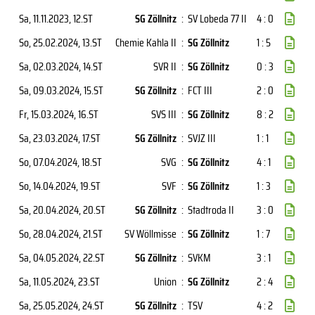
Sa, 11.11.2023
, 12.ST
SG Zöllnitz
:
SV Lobeda 77 II
4 : 0
So, 25.02.2024
, 13.ST
Chemie Kahla II
:
SG Zöllnitz
1 : 5
Sa, 02.03.2024
, 14.ST
SVR II
:
SG Zöllnitz
0 : 3
Sa, 09.03.2024
, 15.ST
SG Zöllnitz
:
FCT III
2 : 0
Fr, 15.03.2024
, 16.ST
SVS III
:
SG Zöllnitz
8 : 2
Sa, 23.03.2024
, 17.ST
SG Zöllnitz
:
SVJZ III
1 : 1
So, 07.04.2024
, 18.ST
SVG
:
SG Zöllnitz
4 : 1
So, 14.04.2024
, 19.ST
SVF
:
SG Zöllnitz
1 : 3
Sa, 20.04.2024
, 20.ST
SG Zöllnitz
:
Stadtroda II
3 : 0
So, 28.04.2024
, 21.ST
SV Wöllmisse
:
SG Zöllnitz
1 : 7
Sa, 04.05.2024
, 22.ST
SG Zöllnitz
:
SVKM
3 : 1
Sa, 11.05.2024
, 23.ST
Union
:
SG Zöllnitz
2 : 4
Sa, 25.05.2024
, 24.ST
SG Zöllnitz
:
TSV
4 : 2