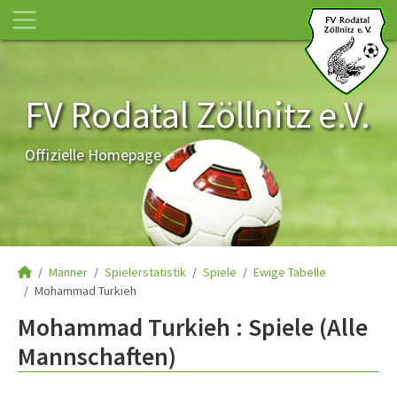
FV Rodatal Zöllnitz e.V.
Offizielle Homepage
Männer
Spielerstatistik
Spiele
Ewige Tabelle
Mohammad Turkieh
Mohammad Turkieh : Spiele (Alle
Mannschaften)