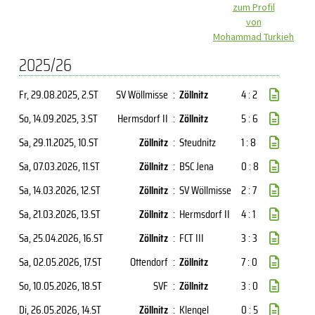
zum Profil
von
Mohammad Turkieh
2025/26
Fr, 29.08.2025
, 2.ST
SV Wöllmisse
:
Zöllnitz
4 : 2
So, 14.09.2025
, 3.ST
Hermsdorf II
:
Zöllnitz
5 : 6
Sa, 29.11.2025
, 10.ST
Zöllnitz
:
Steudnitz
1 : 8
Sa, 07.03.2026
, 11.ST
Zöllnitz
:
BSC Jena
0 : 8
Sa, 14.03.2026
, 12.ST
Zöllnitz
:
SV Wöllmisse
2 : 7
Sa, 21.03.2026
, 13.ST
Zöllnitz
:
Hermsdorf II
4 : 1
Sa, 25.04.2026
, 16.ST
Zöllnitz
:
FCT III
3 : 3
Sa, 02.05.2026
, 17.ST
Ottendorf
:
Zöllnitz
7 : 0
So, 10.05.2026
, 18.ST
SVF
:
Zöllnitz
3 : 0
Di, 26.05.2026
, 14.ST
Zöllnitz
:
Klengel
0 : 5