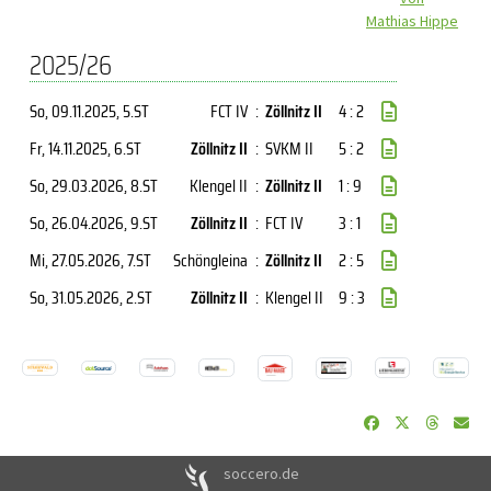
Mathias Hippe
2025/26
So, 09.11.2025
, 5.ST
FCT IV
:
Zöllnitz II
4 : 2
Fr, 14.11.2025
, 6.ST
Zöllnitz II
:
SVKM II
5 : 2
So, 29.03.2026
, 8.ST
Klengel II
:
Zöllnitz II
1 : 9
So, 26.04.2026
, 9.ST
Zöllnitz II
:
FCT IV
3 : 1
Mi, 27.05.2026
, 7.ST
Schöngleina
:
Zöllnitz II
2 : 5
So, 31.05.2026
, 2.ST
Zöllnitz II
:
Klengel II
9 : 3
soccero.de