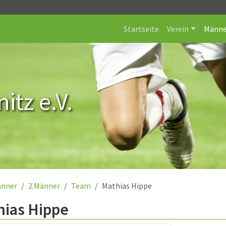
Startseite
Verein
Männe
itz e.V.
nner
2.Männer
Team
Mathias Hippe
hias Hippe