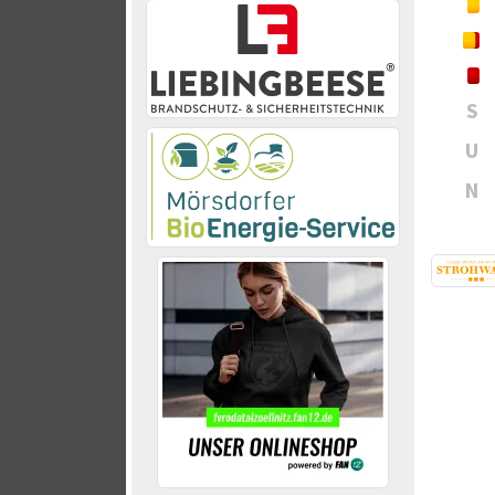
S
U
N