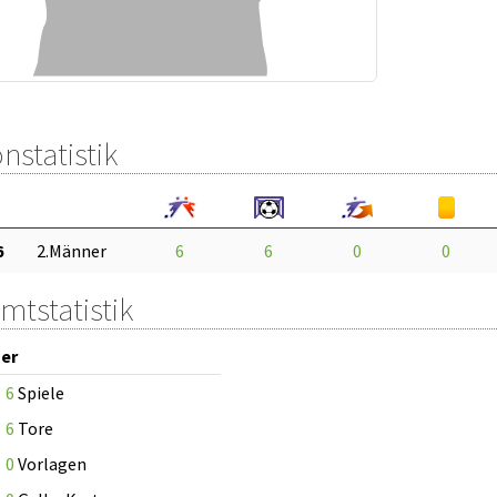
nstatistik
6
2.Männer
6
6
0
0
mtstatistik
er
6
Spiele
6
Tore
0
Vorlagen