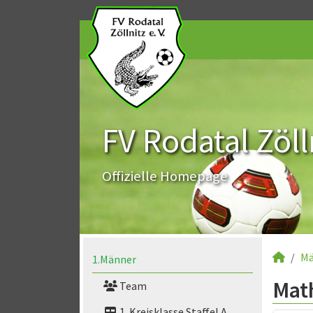
FV Rodatal Zölln
Offizielle Homepage
Mä
1.Männer
Mat
Team
1. Kreisklasse Staffel A