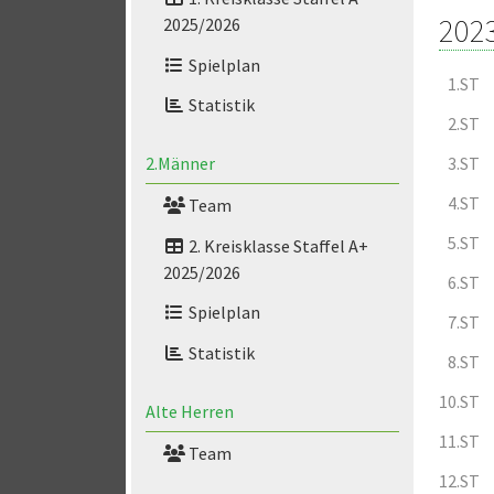
202
2025/2026
Spielplan
1.ST
Statistik
2.ST
3.ST
2.Männer
4.ST
Team
5.ST
2. Kreisklasse Staffel A+
2025/2026
6.ST
Spielplan
7.ST
Statistik
8.ST
10.ST
Alte Herren
11.ST
Team
12.ST