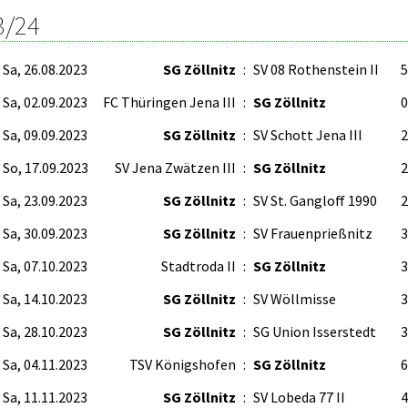
3/24
Sa, 26.08.2023
SG Zöllnitz
:
SV 08 Rothenstein II
5
Sa, 02.09.2023
FC Thüringen Jena III
:
SG Zöllnitz
0
Sa, 09.09.2023
SG Zöllnitz
:
SV Schott Jena III
2
So, 17.09.2023
SV Jena Zwätzen III
:
SG Zöllnitz
2
Sa, 23.09.2023
SG Zöllnitz
:
SV St. Gangloff 1990
2
Sa, 30.09.2023
SG Zöllnitz
:
SV Frauenprießnitz
3
Sa, 07.10.2023
Stadtroda II
:
SG Zöllnitz
3
Sa, 14.10.2023
SG Zöllnitz
:
SV Wöllmisse
3
Sa, 28.10.2023
SG Zöllnitz
:
SG Union Isserstedt
3
Sa, 04.11.2023
TSV Königshofen
:
SG Zöllnitz
6
Sa, 11.11.2023
SG Zöllnitz
:
SV Lobeda 77 II
4