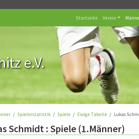
Startseite
Verein
Männe
itz e.V.
nner
Spielerstatistik
Spiele
Ewige Tabelle
Lukas Schm
s Schmidt : Spiele (1.Männer)