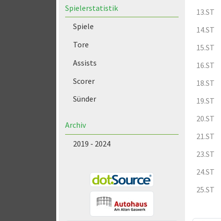
Spielerstatistik
13.ST
Spiele
14.ST
Tore
15.ST
Assists
16.ST
Scorer
18.ST
Sünder
19.ST
20.ST
Archiv
21.ST
2019 - 2024
23.ST
24.ST
25.ST