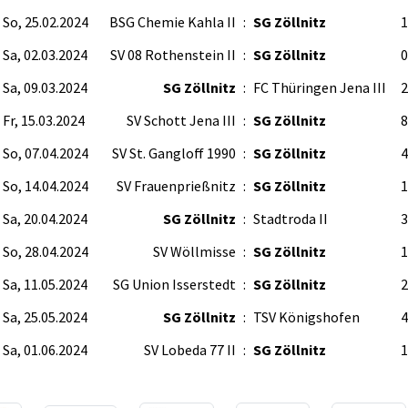
So, 25.02.2024
BSG Chemie Kahla II
:
SG Zöllnitz
1
Sa, 02.03.2024
SV 08 Rothenstein II
:
SG Zöllnitz
0
Sa, 09.03.2024
SG Zöllnitz
:
FC Thüringen Jena III
2
Fr, 15.03.2024
SV Schott Jena III
:
SG Zöllnitz
8
So, 07.04.2024
SV St. Gangloff 1990
:
SG Zöllnitz
4
So, 14.04.2024
SV Frauenprießnitz
:
SG Zöllnitz
1
Sa, 20.04.2024
SG Zöllnitz
:
Stadtroda II
3
So, 28.04.2024
SV Wöllmisse
:
SG Zöllnitz
1
Sa, 11.05.2024
SG Union Isserstedt
:
SG Zöllnitz
2
Sa, 25.05.2024
SG Zöllnitz
:
TSV Königshofen
4
Sa, 01.06.2024
SV Lobeda 77 II
:
SG Zöllnitz
1