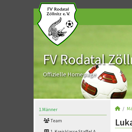
FV Rodatal Zölln
Offizielle Homepage
Mä
1.Männer
Luka
Team
1. Kreisklasse Staffel A