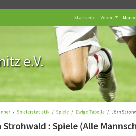
Startseite
Verein
Männe
itz e.V.
nner
Spielerstatistik
Spiele
Ewige Tabelle
Jörn Stroh
 Strohwald : Spiele (Alle Mannsc