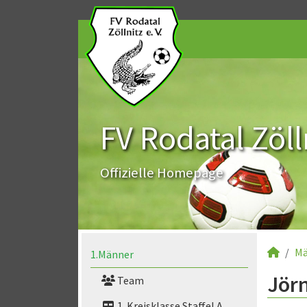
FV Rodatal Zölln
Offizielle Homepage
Mä
1.Männer
Jörn
Team
1. Kreisklasse Staffel A