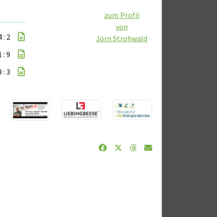
zum Profil
von
4 : 2
Jörn Strohwald
1 : 9
9 : 3