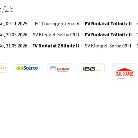
5/26
So, 09.11.2025
FC Thüringen Jena IV
:
FV Rodatal Zöllnitz II
So, 29.03.2026
SV Klengel-Serba 09 II
:
FV Rodatal Zöllnitz II
So, 31.05.2026
FV Rodatal Zöllnitz II
:
SV Klengel-Serba 09 II