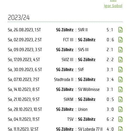
Igor Sobol
2023/24
Sa, 26.08.2023
, 1.ST
SG Zöllnitz
:
SVR II
5 : 1
Sa, 02.09.2023
, 2.ST
FCT III
:
SG Zöllnitz
0 : 6
Sa, 09.09.2023
, 3.ST
SG Zöllnitz
:
SVS III
2 : 1
So, 17.09.2023
, 4.ST
SVJZ III
:
SG Zöllnitz
2 : 2
Sa, 30.09.2023
, 6.ST
SG Zöllnitz
:
SVF
3 : 1
Sa, 07.10.2023
, 7.ST
Stadtroda II
:
SG Zöllnitz
3 : 4
Sa, 14.10.2023
, 8.ST
SG Zöllnitz
:
SV Wöllmisse
3 : 1
Sa, 21.10.2023
, 9.ST
SVKM
:
SG Zöllnitz
0 : 5
Sa, 28.10.2023
, 10.ST
SG Zöllnitz
:
Union
3 : 0
Sa, 04.11.2023
, 11.ST
TSV
:
SG Zöllnitz
6 : 2
Sa, 11.11.2023
, 12.ST
SG Zöllnitz
:
SV Lobeda 77 II
4 : 0