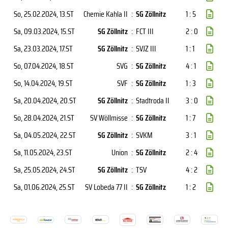
So, 25.02.2024
, 13.ST
Chemie Kahla II
:
SG Zöllnitz
1 : 5
Sa, 09.03.2024
, 15.ST
SG Zöllnitz
:
FCT III
2 : 0
Sa, 23.03.2024
, 17.ST
SG Zöllnitz
:
SVJZ III
1 : 1
So, 07.04.2024
, 18.ST
SVG
:
SG Zöllnitz
4 : 1
So, 14.04.2024
, 19.ST
SVF
:
SG Zöllnitz
1 : 3
Sa, 20.04.2024
, 20.ST
SG Zöllnitz
:
Stadtroda II
3 : 0
So, 28.04.2024
, 21.ST
SV Wöllmisse
:
SG Zöllnitz
1 : 7
Sa, 04.05.2024
, 22.ST
SG Zöllnitz
:
SVKM
3 : 1
Sa, 11.05.2024
, 23.ST
Union
:
SG Zöllnitz
2 : 4
Sa, 25.05.2024
, 24.ST
SG Zöllnitz
:
TSV
4 : 2
Sa, 01.06.2024
, 25.ST
SV Lobeda 77 II
:
SG Zöllnitz
1 : 2