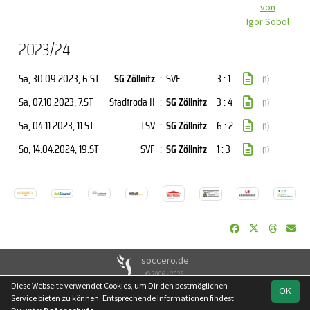
von
Igor Sobol
2023/24
Sa, 30.09.2023
, 6.ST
SG Zöllnitz
:
SVF
3 : 1
(1)
Sa, 07.10.2023
, 7.ST
Stadtroda II
:
SG Zöllnitz
3 : 4
(1)
Sa, 04.11.2023
, 11.ST
TSV
:
SG Zöllnitz
6 : 2
(1)
So, 14.04.2024
, 19.ST
SVF
:
SG Zöllnitz
1 : 3
(1)
soccero.de
© 2006 - 2026
Diese Webseite verwendet Cookies, um Dir den bestmöglichen
OK
Besucherstatistik
Kontakt
Impressum
Geburtstage
Service bieten zu können. Entsprechende Informationen findest
Datenschutz