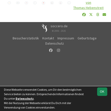
von
Thomas Hebenstreit
soccero.de
© 2006 - 2026
Besucherstatistik
Kontakt
Impressum
Geburtstage
Datenschutz
Diese Webseite verwendet Cookies, um Dir den bestmöglichen
OK
Service bieten zu können. Entsprechende Informationen findest
Du unter
Datenschutz
.
Mit der Nutzung der Webseite erklärst Du Dich mit der
Verwendung von Cookies einverstanden.