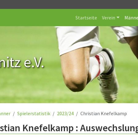
Startseite
Verein
Männe
itz e.V.
nner
Spielerstatistik
2023/24
Christian Knefelkamp
istian Knefelkamp : Auswechslun