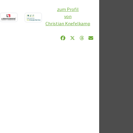
zum Profil
von
Christian Knefelkamp