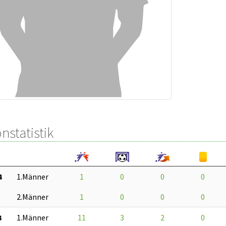
nstatistik
4
1.Männer
1
0
0
0
2.Männer
1
0
0
0
3
1.Männer
11
3
2
0