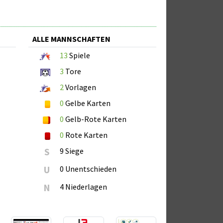
ALLE MANNSCHAFTEN
13
Spiele
3
Tore
2
Vorlagen
0
Gelbe Karten
0
Gelb-Rote Karten
0
Rote Karten
S
9 Siege
U
0 Unentschieden
N
4 Niederlagen