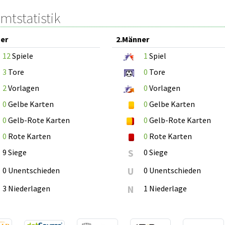
mtstatistik
er
2.Männer
12
Spiele
1
Spiel
3
Tore
0
Tore
2
Vorlagen
0
Vorlagen
0
Gelbe Karten
0
Gelbe Karten
0
Gelb-Rote Karten
0
Gelb-Rote Karten
0
Rote Karten
0
Rote Karten
9 Siege
S
0 Siege
0 Unentschieden
U
0 Unentschieden
3 Niederlagen
N
1 Niederlage