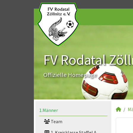
FV Rodatal Zölln
Offizielle Homepage
Mä
1.Männer
Team
1. Kreisklasse Staffel A