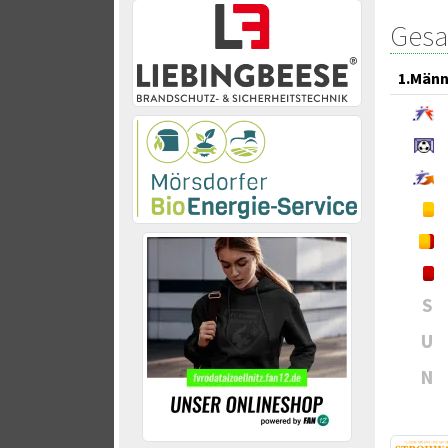
Gesa
1.Männ
S
U
N