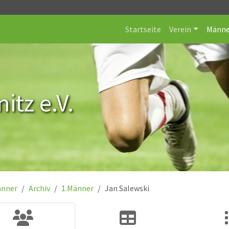
Startseite
Verein
Männe
itz e.V.
nner
Archiv
1.Männer
Jan Salewski