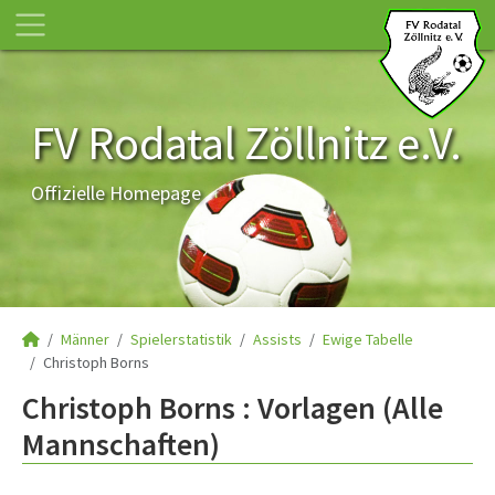
FV Rodatal Zöllnitz e.V.
Offizielle Homepage
Männer
Spielerstatistik
Assists
Ewige Tabelle
Christoph Borns
Christoph Borns : Vorlagen (Alle
Mannschaften)