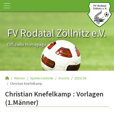
FV Rodatal Zöllnitz e.V.
Offizielle Homepage
Männer
Spielerstatistik
Assists
2025/26
Christian Knefelkamp
Christian Knefelkamp : Vorlagen
(1.Männer)