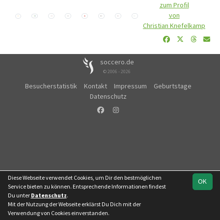
zum Profil
von
Christian Knefelkamp
soccero.de
© 2006 - 2026
Besucherstatistik
Kontakt
Impressum
Geburtstage
Datenschutz
Diese Webseite verwendet Cookies, um Dir den bestmöglichen
OK
Service bieten zu können. Entsprechende Informationen findest
Du unter
Datenschutz
.
Mit der Nutzung der Webseite erklärst Du Dich mit der
Verwendung von Cookies einverstanden.