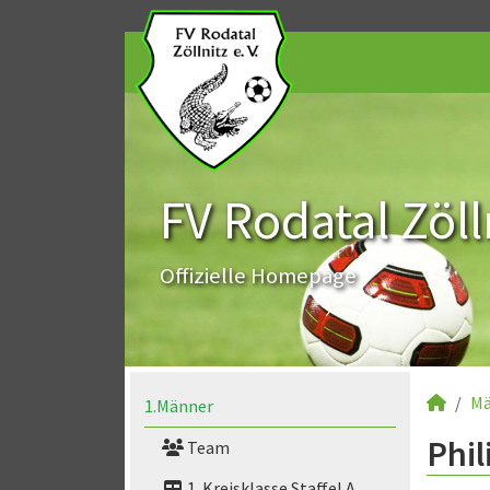
FV Rodatal Zölln
Offizielle Homepage
Mä
1.Männer
Phil
Team
1. Kreisklasse Staffel A