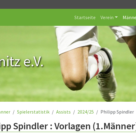
Startseite
Verein
Männe
itz e.V.
nner
Spielerstatistik
Assists
2024/25
Philipp Spindler
ipp Spindler : Vorlagen (1.Männer