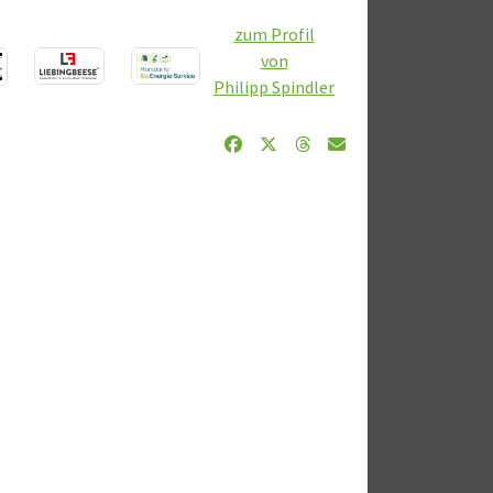
zum Profil
von
Philipp Spindler