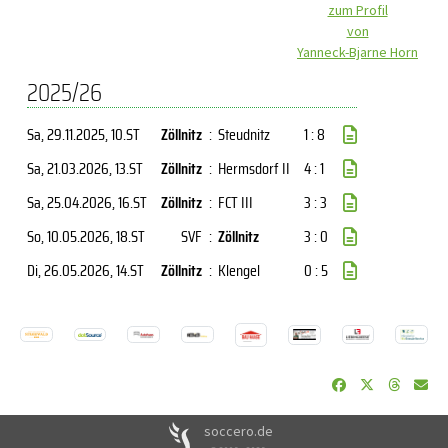
zum Profil
von
Yanneck-Bjarne Horn
2025/26
Sa, 29.11.2025
, 10.ST
Zöllnitz
:
Steudnitz
1 : 8
Sa, 21.03.2026
, 13.ST
Zöllnitz
:
Hermsdorf II
4 : 1
Sa, 25.04.2026
, 16.ST
Zöllnitz
:
FCT III
3 : 3
So, 10.05.2026
, 18.ST
SVF
:
Zöllnitz
3 : 0
Di, 26.05.2026
, 14.ST
Zöllnitz
:
Klengel
0 : 5
soccero.de