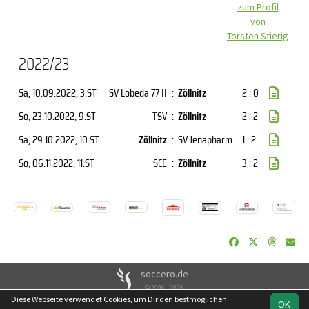
zum Profil
von
Torsten Stierig
2022/23
Sa, 10.09.2022
, 3.ST
SV Lobeda 77 II
:
Zöllnitz
2 : 0
So, 23.10.2022
, 9.ST
TSV
:
Zöllnitz
2 : 2
Sa, 29.10.2022
, 10.ST
Zöllnitz
:
SV Jenapharm
1 : 2
So, 06.11.2022
, 11.ST
SCE
:
Zöllnitz
3 : 2
soccero.de
© 2006 - 2026
Diese Webseite verwendet Cookies, um Dir den bestmöglichen
OK
Besucherstatistik
Kontakt
Impressum
Geburtstage