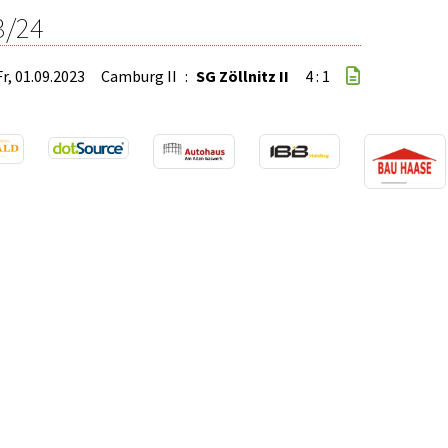
3/24
Fr, 01.09.2023
Camburg II
:
SG Zöllnitz II
4 : 1