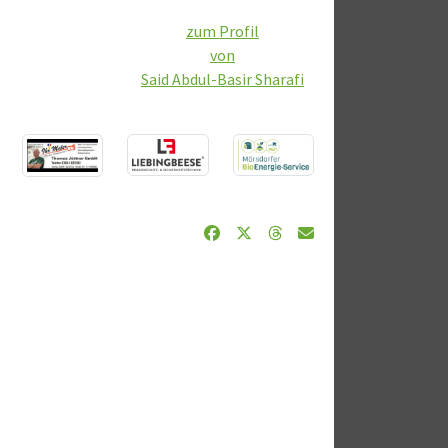
zum Profil
von
Said Abdul-Basir Sharafi