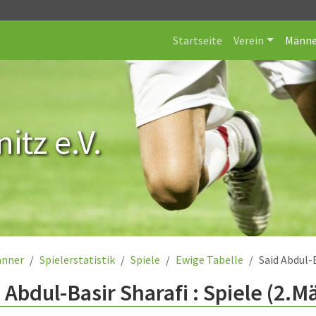
Startseite
Verein
Männe
itz e.V.
nner
Spielerstatistik
Spiele
Ewige Tabelle
Said Abdul-
 Abdul-Basir Sharafi : Spiele (2.