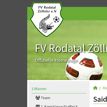
FV Rodatal Zölln
Offizielle Homepage
Mä
1.Männer
Said
Team
1. Kreisklasse Staffel A