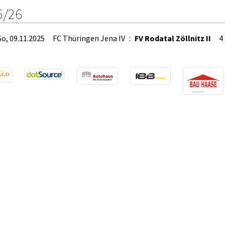
5/26
So, 09.11.2025
FC Thüringen Jena IV
:
FV Rodatal Zöllnitz II
4 