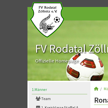
FV Rodatal Zölln
Offizielle Homepage
Mä
1.Männer
Rona
Team
1. Kreisklasse Staffel A