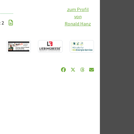
zum Profil
von
: 2
Ronald Hanz