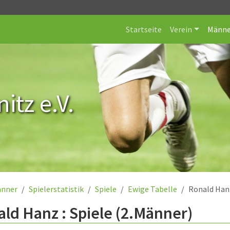
Startseite
Verein
Männe
itz e.V.
nner
Spielerstatistik
Spiele
Ewige Tabelle
Ronald Han
ld Hanz : Spiele (2.Männer)