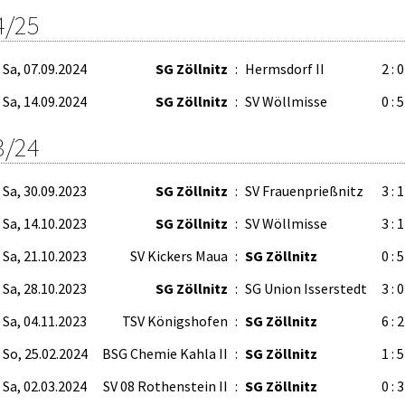
4/25
Sa, 07.09.2024
SG Zöllnitz
:
Hermsdorf II
2 : 0
Sa, 14.09.2024
SG Zöllnitz
:
SV Wöllmisse
0 : 5
3/24
Sa, 30.09.2023
SG Zöllnitz
:
SV Frauenprießnitz
3 : 1
Sa, 14.10.2023
SG Zöllnitz
:
SV Wöllmisse
3 : 1
Sa, 21.10.2023
SV Kickers Maua
:
SG Zöllnitz
0 : 5
Sa, 28.10.2023
SG Zöllnitz
:
SG Union Isserstedt
3 : 0
Sa, 04.11.2023
TSV Königshofen
:
SG Zöllnitz
6 : 2
So, 25.02.2024
BSG Chemie Kahla II
:
SG Zöllnitz
1 : 5
Sa, 02.03.2024
SV 08 Rothenstein II
:
SG Zöllnitz
0 : 3