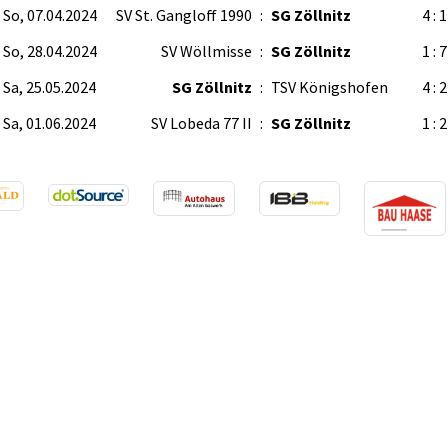
So, 07.04.2024
SV St. Gangloff 1990
:
SG Zöllnitz
4 : 1
So, 28.04.2024
SV Wöllmisse
:
SG Zöllnitz
1 : 7
Sa, 25.05.2024
SG Zöllnitz
:
TSV Königshofen
4 : 2
Sa, 01.06.2024
SV Lobeda 77 II
:
SG Zöllnitz
1 : 2