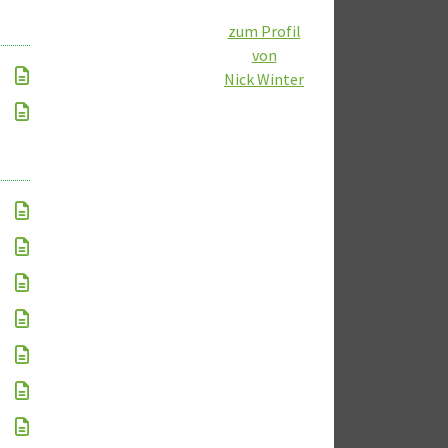
zum Profil
von
Nick Winter