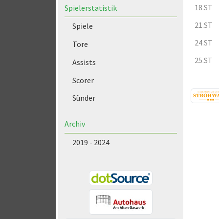
18.ST
Spielerstatistik
21.ST
Spiele
24.ST
Tore
25.ST
Assists
Scorer
Sünder
Archiv
2019 - 2024