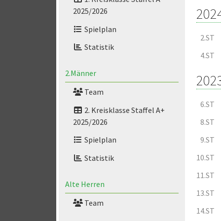
202
2025/2026
Spielplan
2.ST
Statistik
4.ST
2.Männer
202
Team
6.ST
2. Kreisklasse Staffel A+
2025/2026
8.ST
9.ST
Spielplan
10.ST
Statistik
11.ST
Alte Herren
13.ST
Team
14.ST