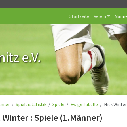
Startseite
Verein
Männe
itz e.V.
nner
Spielerstatistik
Spiele
Ewige Tabelle
Nick Winter
 Winter : Spiele (1.Männer)