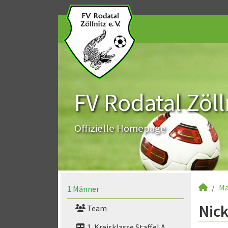
FV Rodatal Zölln
Offizielle Homepage
Mä
1.Männer
Nick
Team
1. Kreisklasse Staffel A