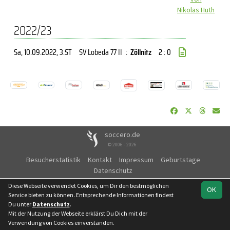
Nikolas Huth
2022/23
Sa, 10.09.2022
, 3.ST
SV Lobeda 77 II
:
Zöllnitz
2 : 0
soccero.de
© 2006 - 2026
Besucherstatistik
Kontakt
Impressum
Geburtstage
Datenschutz
Diese Webseite verwendet Cookies, um Dir den bestmöglichen
OK
Service bieten zu können. Entsprechende Informationen findest
Du unter
Datenschutz
.
Mit der Nutzung der Webseite erklärst Du Dich mit der
Verwendung von Cookies einverstanden.