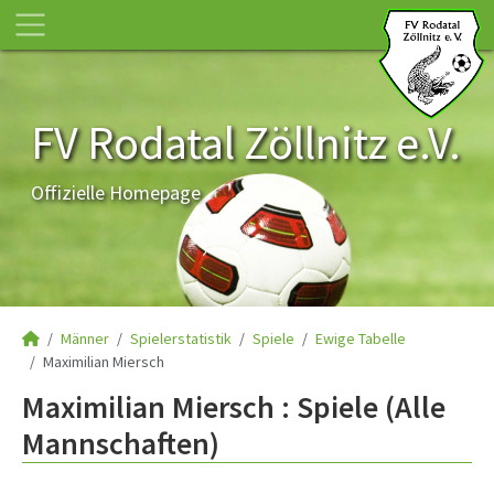
FV Rodatal Zöllnitz e.V.
Offizielle Homepage
Männer
Spielerstatistik
Spiele
Ewige Tabelle
Maximilian Miersch
Maximilian Miersch : Spiele (Alle
Mannschaften)