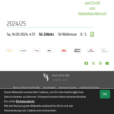
zum Profil
von
Maximilian Miersch
2024/25
Sa, 14.09.2024
, 4.ST
SG Zöllnitz
:
SV Wöllmisse
0 : 5
soccero.de
© 2006 - 2026
Besucherstatistik
Kontakt
Impressum
Geburtstage
Diese Webseite verwendet Cookies, um Dir den bestmöglichen
Datenschutz
OK
Service bieten zu können. Entsprechende Informationen findest
Du unter
Datenschutz
.
Mit der Nutzung der Webseite erklärst Du Dich mit der
Verwendung von Cookies einverstanden.