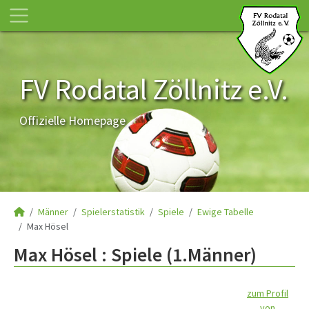
FV Rodatal Zöllnitz e.V.
Offizielle Homepage
Männer
Spielerstatistik
Spiele
Ewige Tabelle
Max Hösel
Max Hösel : Spiele (1.Männer)
zum Profil
von