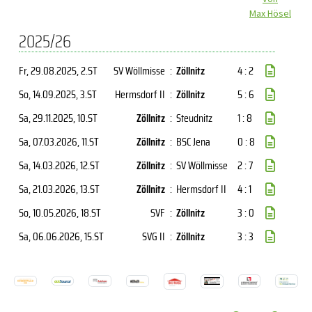
Max Hösel
2025/26
Fr, 29.08.2025
, 2.ST
SV Wöllmisse
:
Zöllnitz
4 : 2
So, 14.09.2025
, 3.ST
Hermsdorf II
:
Zöllnitz
5 : 6
Sa, 29.11.2025
, 10.ST
Zöllnitz
:
Steudnitz
1 : 8
Sa, 07.03.2026
, 11.ST
Zöllnitz
:
BSC Jena
0 : 8
Sa, 14.03.2026
, 12.ST
Zöllnitz
:
SV Wöllmisse
2 : 7
Sa, 21.03.2026
, 13.ST
Zöllnitz
:
Hermsdorf II
4 : 1
So, 10.05.2026
, 18.ST
SVF
:
Zöllnitz
3 : 0
Sa, 06.06.2026
, 15.ST
SVG II
:
Zöllnitz
3 : 3