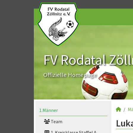
FV Rodatal Zölln
Offizielle Homepage
Mä
1.Männer
Luka
Team
1. Kreisklasse Staffel A