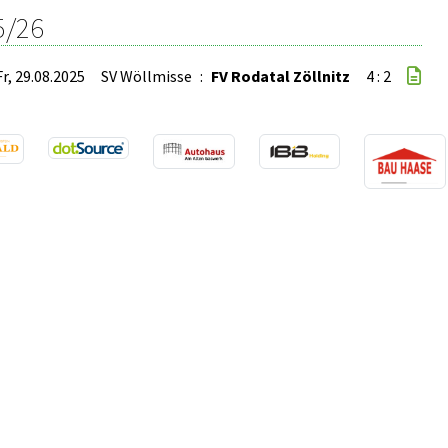
5/26
Fr, 29.08.2025
SV Wöllmisse
:
FV Rodatal Zöllnitz
4 : 2