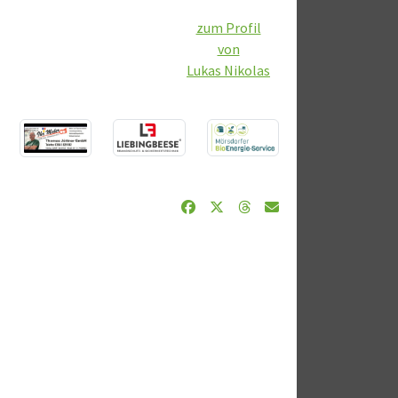
zum Profil
von
Lukas Nikolas