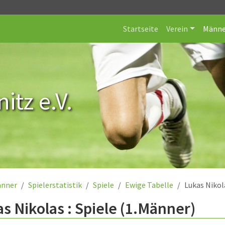
Startseite
Verein
Männe
itz e.V.
nner
Spielerstatistik
Spiele
Ewige Tabelle
Lukas Nikol
s Nikolas : Spiele (1.Männer)