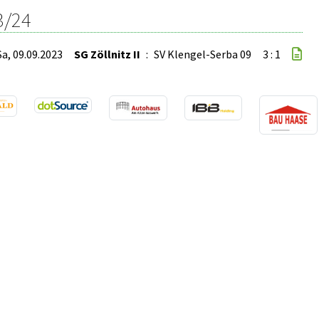
3/24
Sa, 09.09.2023
SG Zöllnitz II
:
SV Klengel-Serba 09
3 : 1