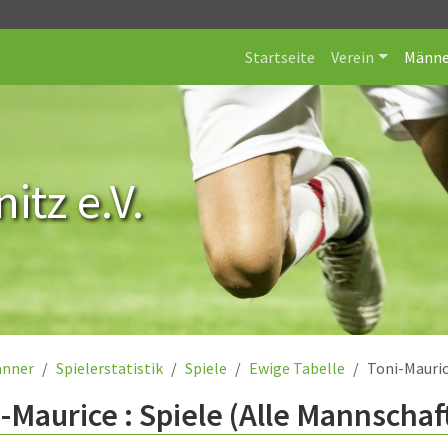
Startseite
Verein
Männe
itz e.V.
nner
Spielerstatistik
Spiele
Ewige Tabelle
Toni-Mauri
-Maurice : Spiele (Alle Mannschaf