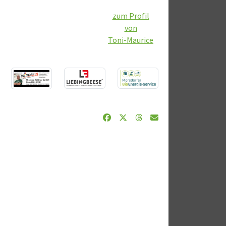
zum Profil
von
Toni-Maurice