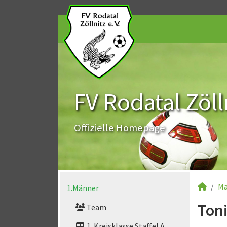
FV Rodatal Zölln
Offizielle Homepage
Mä
1.Männer
Toni
Team
1. Kreisklasse Staffel A