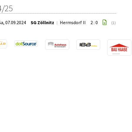
4/25
Sa, 07.09.2024
SG Zöllnitz
:
Hermsdorf II
2 : 0
(1)