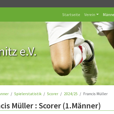
Startseite
Verein
Männe
itz e.V.
nner
Spielerstatistik
Scorer
2024/25
Francis Müller
cis Müller : Scorer (1.Männer)