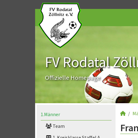
FV Rodatal Zölln
Offizielle Homepage
Mä
1.Männer
Fran
Team
1. Kreisklasse Staffel A