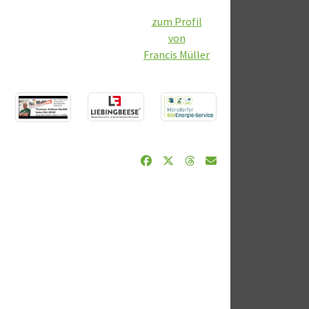
zum Profil
von
Francis Müller