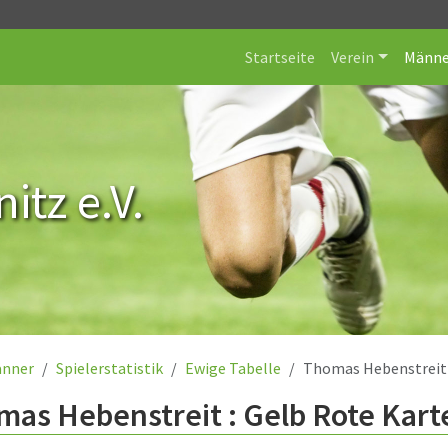
Startseite
Verein
Männe
itz e.V.
nner
Spielerstatistik
Ewige Tabelle
Thomas Hebenstreit
as Hebenstreit : Gelb Rote Kart