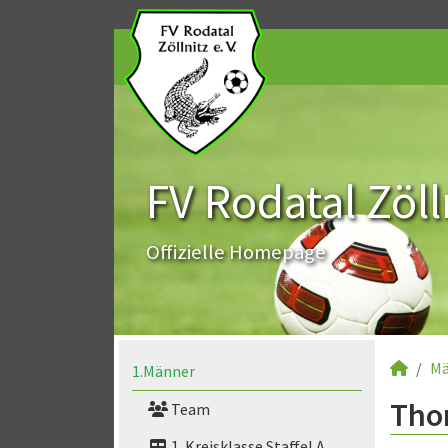
FV Rodatal Zölln
Offizielle Homepage
Mä
1.Männer
Thom
Team
1. Kreisklasse Staffel A