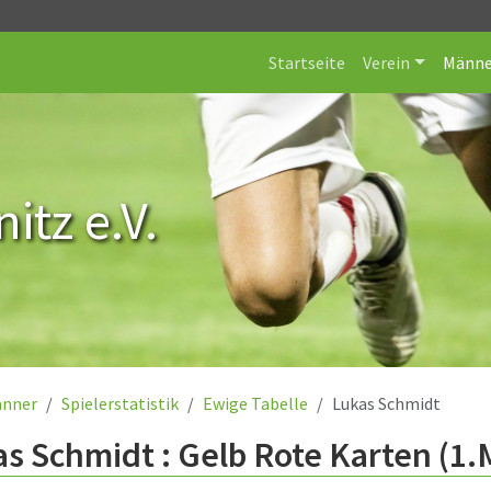
Startseite
Verein
Männe
itz e.V.
nner
Spielerstatistik
Ewige Tabelle
Lukas Schmidt
s Schmidt : Gelb Rote Karten (1