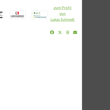
zum Profil
von
Lukas Schmidt