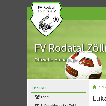
FV Rodatal Zölln
Offizielle Homepage
Mä
1.Männer
Luka
Team
1. Kreisklasse Staffel A