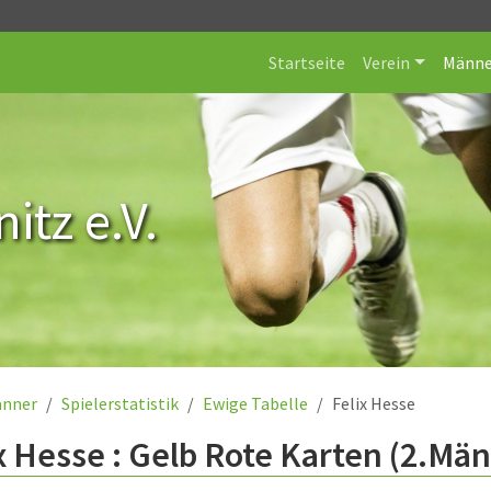
Startseite
Verein
Männe
itz e.V.
nner
Spielerstatistik
Ewige Tabelle
Felix Hesse
x Hesse : Gelb Rote Karten (2.Mä