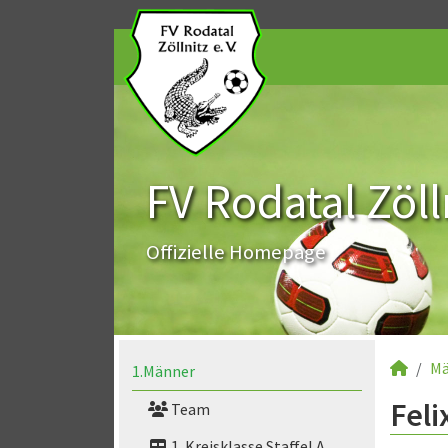
FV Rodatal Zölln
Offizielle Homepage
Mä
1.Männer
Feli
Team
1. Kreisklasse Staffel A