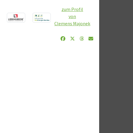
zum Profil
von
Clemens Majonek