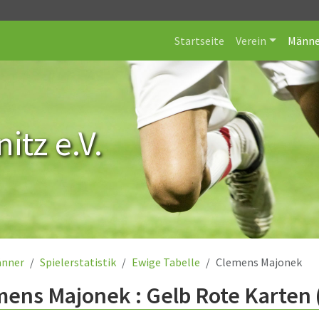
Startseite
Verein
Männe
itz e.V.
nner
Spielerstatistik
Ewige Tabelle
Clemens Majonek
ens Majonek : Gelb Rote Karten