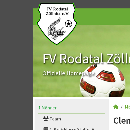
FV Rodatal Zölln
Offizielle Homepage
Mä
1.Männer
Clem
Team
1. Kreisklasse Staffel A