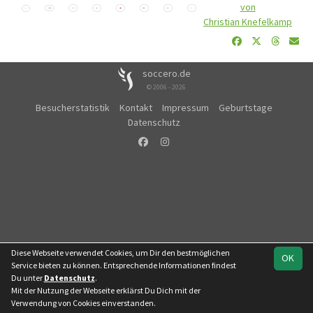
von
Christian Knefelkamp
soccero.de
© 2006 - 2026
Besucherstatistik
Kontakt
Impressum
Geburtstage
Datenschutz
Diese Webseite verwendet Cookies, um Dir den bestmöglichen
OK
Service bieten zu können. Entsprechende Informationen findest
Du unter
Datenschutz
.
Mit der Nutzung der Webseite erklärst Du Dich mit der
Verwendung von Cookies einverstanden.