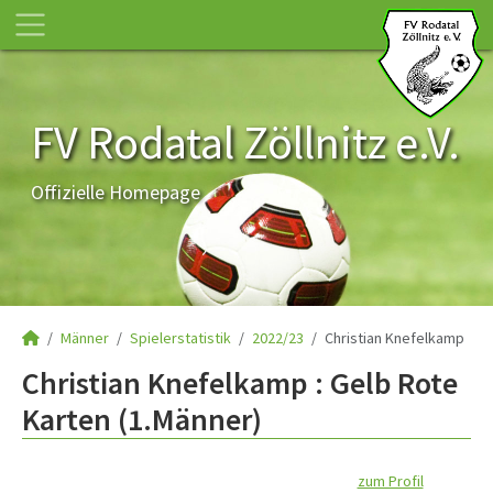
FV Rodatal Zöllnitz e.V.
Offizielle Homepage
Männer
Spielerstatistik
2022/23
Christian Knefelkamp
Christian Knefelkamp : Gelb Rote
Karten (1.Männer)
zum Profil